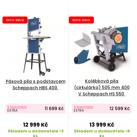
Extra sleva
Extra sleva
Kolébková pila
Pásová pila s podstavcem
(cirkulárka) 505 mm 400
Scheppach HBS 400
V Scheppach HS 550
S kuponem
S kuponem
11 699 Kč
12 599 Kč
EXTRA
EXTRA
12 999 Kč
13 999 Kč
Skladem u dodavatele >3
Skladem u dodavatele >6
ks
ks