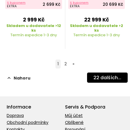
S kuponem
S kuponem
2 699 Kč
20 699 Kč
EXTRA
EXTRA
2 999 Kč
22 999 Kč
Skladem u dodavatele >12
Skladem u dodavatele >2
ks
ks
Termín expedice 1-3 dny
Termín expedice 1-3 dny
1
2
»
22
dalších...
Nahoru
Informace
Servis & Podpora
Doprava
Můj účet
Obchodní podmínky
Oblíbené
Kontakty
Porovnání