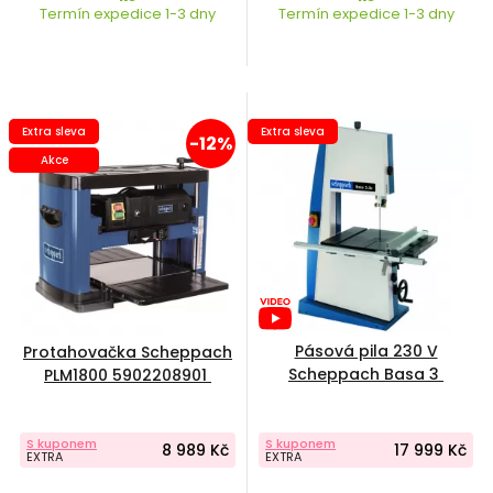
Termín expedice 1-3 dny
Termín expedice 1-3 dny
Extra sleva
Extra sleva
-12%
Akce
Pásová pila 230 V
Protahovačka Scheppach
Scheppach Basa 3
PLM1800 5902208901
S kuponem
S kuponem
8 989 Kč
17 999 Kč
EXTRA
EXTRA