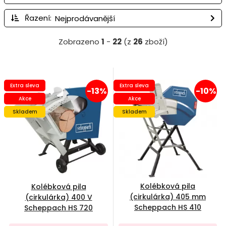
Řazení:
Zobrazeno
1
-
22
(z
26
zboží)
Extra sleva
Extra sleva
-13%
-10%
Akce
Akce
Skladem
Skladem
Kolébková pila
Kolébková pila
(cirkulárka) 405 mm
(cirkulárka) 400 V
Scheppach HS 410
Scheppach HS 720
5905114901
5905109902