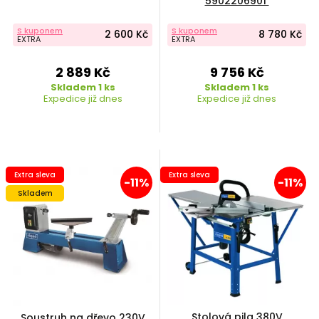
5902206901
S kuponem
S kuponem
2 600 Kč
8 780 Kč
EXTRA
EXTRA
2 889 Kč
9 756 Kč
Skladem 1 ks
Skladem 1 ks
Expedice již dnes
Expedice již dnes
Extra sleva
Extra sleva
-11%
-11%
Skladem
Stolová pila 380V
Soustruh na dřevo 230V