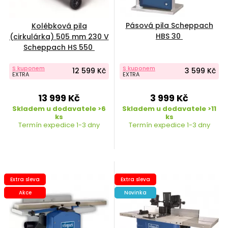
Pásová pila Scheppach
Kolébková pila
HBS 30
(cirkulárka) 505 mm 230 V
Scheppach HS 550
S kuponem
S kuponem
12 599 Kč
3 599 Kč
EXTRA
EXTRA
13 999 Kč
3 999 Kč
Skladem u dodavatele >6
Skladem u dodavatele >11
ks
ks
Termín expedice 1-3 dny
Termín expedice 1-3 dny
Extra sleva
Extra sleva
Akce
Novinka