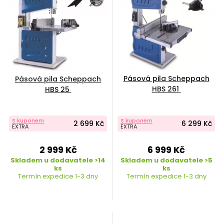
Pásová pila Scheppach
Pásová pila Scheppach
HBS 261
HBS 25
S kuponem
S kuponem
2 699 Kč
6 299 Kč
EXTRA
EXTRA
2 999 Kč
6 999 Kč
Skladem u dodavatele >14
Skladem u dodavatele >5
ks
ks
Termín expedice 1-3 dny
Termín expedice 1-3 dny