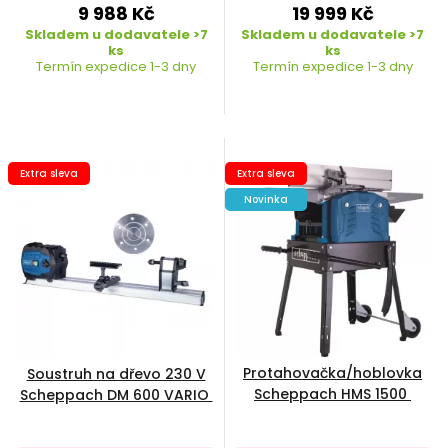
9 988 Kč
19 999 Kč
Skladem u dodavatele >7
Skladem u dodavatele >7
ks
ks
Termín expedice 1-3 dny
Termín expedice 1-3 dny
Extra sleva
Extra sleva
Novinka
Protahovačka/hoblovka
Soustruh na dřevo 230 V
Scheppach HMS 1500
Scheppach DM 600 VARIO