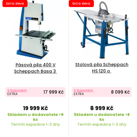
Extra sleva
Extra sleva
Stolová pila Scheppach
Pásová pila 400 V
HS 120 o
Scheppach Basa 3
S kuponem
S kuponem
17 999 Kč
8 099 Kč
EXTRA
EXTRA
19 999 Kč
8 999 Kč
Skladem u dodavatele >9
Skladem u dodavatele >8
ks
ks
Termín expedice 1-3 dny
Termín expedice 1-3 dny