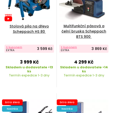
Multifunkční pásová a
Stolová pila na dřevo
čelní bruska Scheppach
Scheppach HS 80
BTS 900
S kuponem
S kuponem
3 599 Kč
3 869 Kč
EXTRA
EXTRA
3 999 Kč
4 299 Kč
Skladem u dodavatele >13
Skladem u dodavatele >14
ks
ks
Termín expedice 1-3 dny
Termín expedice 1-3 dny
Extra sleva
Extra sleva
Novinka
Novinka