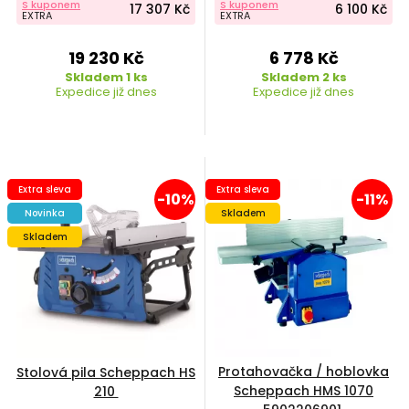
S kuponem
S kuponem
17 307 Kč
6 100 Kč
EXTRA
EXTRA
19 230 Kč
6 778 Kč
Skladem 1 ks
Skladem 2 ks
Expedice již dnes
Expedice již dnes
Extra sleva
Extra sleva
-10%
-11%
Novinka
Skladem
Skladem
Protahovačka / hoblovka
Stolová pila Scheppach HS
Scheppach HMS 1070
210