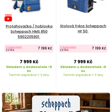
Stolová fréza Scheppach
Protahovačka / hoblovka
HF 50
Scheppach HMS 850
5902205901
S kuponem
S kuponem
7 199 Kč
7 199 Kč
EXTRA
EXTRA
7 999 Kč
7 999 Kč
Skladem u dodavatele >5
Skladem u dodavatele >8
ks
ks
Termín expedice 1-3 dny
Termín expedice 1-3 dny