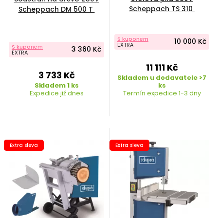
Scheppach TS 310
Scheppach DM 500 T
S kuponem
10 000 Kč
EXTRA
S kuponem
3 360 Kč
EXTRA
11 111 Kč
3 733 Kč
Skladem u dodavatele >7
Skladem 1 ks
ks
Expedice již dnes
Termín expedice 1-3 dny
Extra sleva
Extra sleva