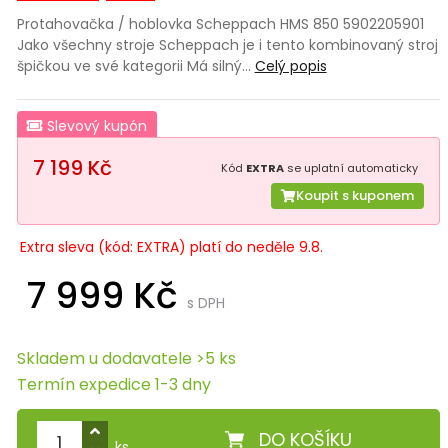
Protahovačka / hoblovka Scheppach HMS 850 5902205901
Jako všechny stroje Scheppach je i tento kombinovaný stroj
špičkou ve své kategorii Má silný…
Celý popis
Slevový kupón
7 199 Kč
Kód
EXTRA
se uplatní automaticky
Koupit s kuponem
Extra sleva (kód: EXTRA) platí do neděle 9.8.
7 999 Kč
s DPH
Skladem u dodavatele >5 ks
Termín expedice 1-3 dny
DO KOŠÍKU
ks