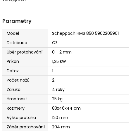
Parametry
Model
Scheppach HMS 850 5902205901
Distribuce
CZ
Úběr protahování
0 - 2 mm
Příkon
1,25 kW
Dotaz
1
Počet nožů
2
Záruka
4 roky
Hmotnost
25 kg
Rozměry
83x46x44 cm
Výška protahu
120 mm
Záběr protahování
204 mm