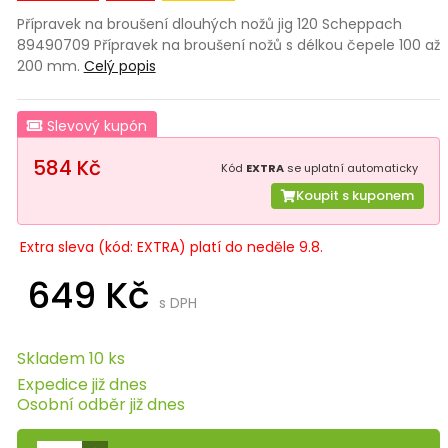
Přípravek na broušení dlouhých nožů jig 120 Scheppach
89490709 Přípravek na broušení nožů s délkou čepele 100 až
200 mm.
Celý popis
Slevový kupón
584 Kč
Kód
EXTRA
se uplatní automaticky
Koupit s kuponem
Extra sleva (kód: EXTRA) platí do neděle 9.8.
649 Kč
s DPH
Skladem 10 ks
Expedice již dnes
Osobní odběr již dnes