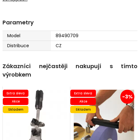
Parametry
Model
89490709
Distribuce
CZ
Zákazníci nejčastěji nakupují s tímto
výrobkem
Extra sleva
Extra sleva
-3%
Akce
Akce
Skladem
Skladem