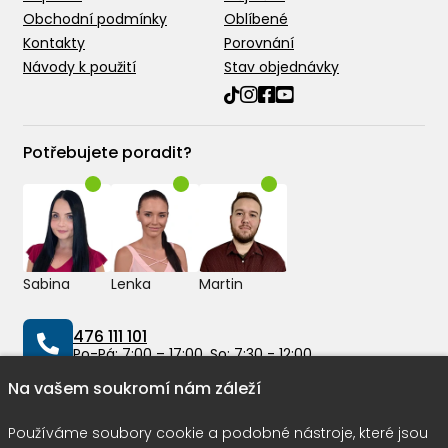
Obchodní podmínky
Oblíbené
Kontakty
Porovnání
Návody k použití
Stav objednávky
Potřebujete poradit?
Sabina
Lenka
Martin
476 111 101
Po-Pá: 7:00 – 17:00, So: 7:30 - 12:00
Na vašem soukromí nám záleží
info@peddy.cz
Používáme soubory cookie a podobné nástroje, které jsou