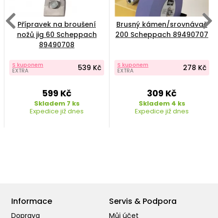
Přípravek na broušení
Brusný kámen/srovnávač
nožů jig 60 Scheppach
200 Scheppach 89490707
89490708
S kuponem
S kuponem
539 Kč
278 Kč
EXTRA
EXTRA
599 Kč
309 Kč
Skladem 7 ks
Skladem 4 ks
Expedice již dnes
Expedice již dnes
Informace
Servis & Podpora
Doprava
Můj účet