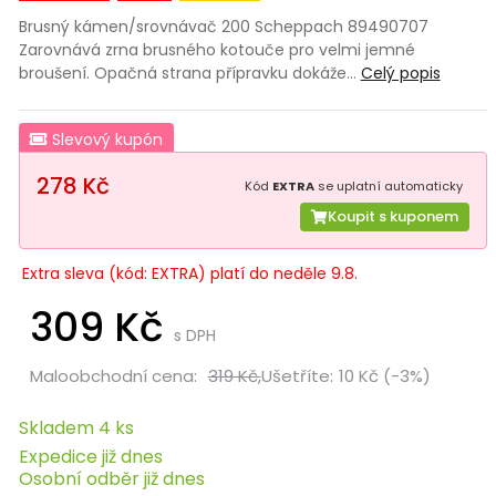
Brusný kámen/srovnávač 200 Scheppach 89490707
Zarovnává zrna brusného kotouče pro velmi jemné
broušení. Opačná strana přípravku dokáže…
Celý popis
Slevový kupón
278 Kč
Kód
EXTRA
se uplatní automaticky
Koupit s kuponem
Extra sleva (kód: EXTRA) platí do neděle 9.8.
309 Kč
s DPH
Maloobchodní cena:
319 Kč,
Ušetříte:
10 Kč (-3%)
Skladem 4 ks
Expedice již dnes
Osobní odběr již dnes