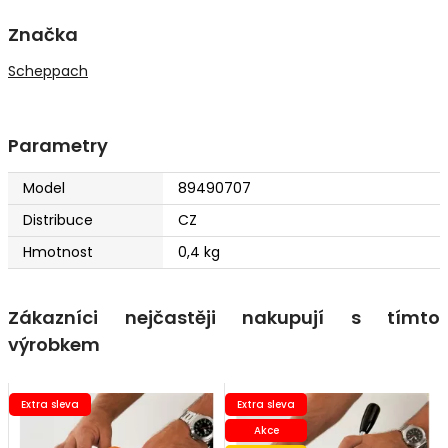
Značka
Scheppach
Parametry
Model
89490707
Distribuce
CZ
Hmotnost
0,4 kg
Zákazníci nejčastěji nakupují s tímto
výrobkem
Extra sleva
Extra sleva
Akce