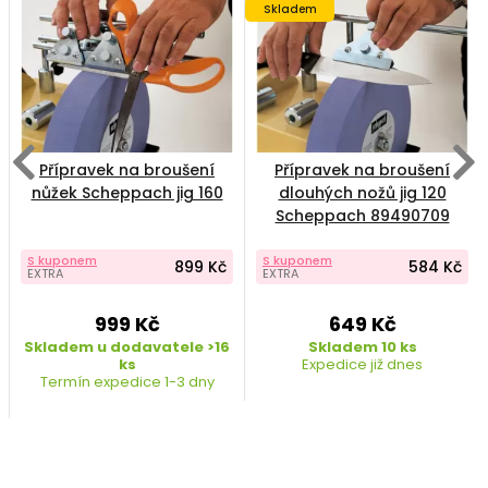
Skladem
Přípravek na broušení
Přípravek na broušení
nůžek Scheppach jig 160
dlouhých nožů jig 120
Scheppach 89490709
S kuponem
S kuponem
899 Kč
584 Kč
EXTRA
EXTRA
999 Kč
649 Kč
Skladem u dodavatele >16
Skladem 10 ks
ks
Expedice již dnes
Termín expedice 1-3 dny