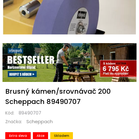
Brusný kámen/srovnávač 200
Scheppach 89490707
Kód:
89490707
Scheppach
Značka:
Extra sleva
Akce
Skladem