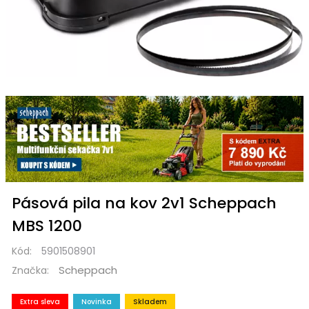
Pásová pila na kov 2v1 Scheppach
MBS 1200
Kód:
5901508901
Scheppach
Značka:
Extra sleva
Novinka
Skladem