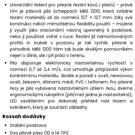
Univerzální řešení pro přesné řezání kovů i plastů – právě
tím je pásová pila Scheppach MBS 1200, která zvládne
řezání materiálů až do rozměrů 127 × 127 mm. Díky své
konstrukci nabízí mimořádnou flexibilitu použití – můžete
ji využít jako stacionární nástroj upevněný k podstavě,
nebo ji používat volně v ruce. Řezání již namontovaných
profilů či trubek v prostoru je tak rychlé, přesné a
pohodlné. MBS 1200 Vám tak bude skvělým pomocníkem
nejen v dílně, ale i při práci v terénu.
Pila disponuje elektronicky nastavitelnou rychlostí v
rozmezí 0,7 až 2,4 m/s, což umožňuje přizpůsobit výkon
konkrétnímu materiálu. Skvěle si poradí s ocelí, nerezovou
ocelí, železem, slitinami, mědí, PVC i teflonem. Pro přesné
řezy je pila vybavena nastavitelným úhlem řezu, dvěma
ergonomickými rukojeťmi (přičmež jedna je nastavitelná),
LED osvětlením pro dokonalý přehled nad řezem a
svěrákem, který je součástí základny.
Rozsah dodávky
Stabilní podstava
Dva pilové pásy (10 a 14 TPI)