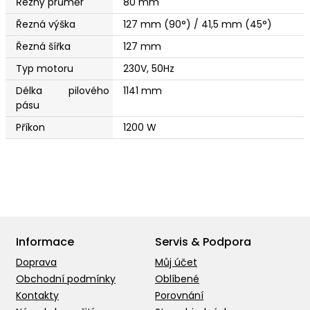
Řezný průměr
80 mm
Řezná výška
127 mm (90°) / 41,5 mm (45°)
Řezná šířka
127 mm
Typ motoru
230V, 50Hz
Délka pilového
1141 mm
pásu
Příkon
1200 W
Informace
Servis & Podpora
Doprava
Můj účet
Obchodní podmínky
Oblíbené
Kontakty
Porovnání