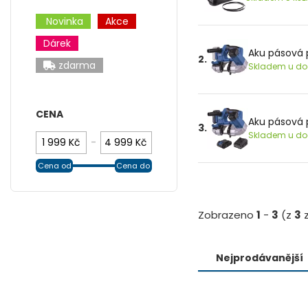
Novinka
Akce
Dárek
Aku pásová p
2.
zdarma
Skladem u dod
CENA
Aku pásová p
3.
Skladem u dod
-
Cena od
Cena do
Zobrazeno
1
-
3
(z
3
z
Nejprodávanější