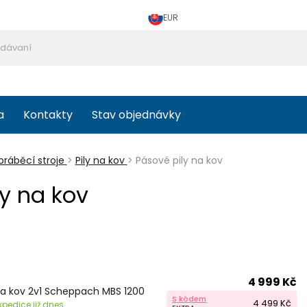
EUR
a
Kontakty
Stav objednávky
ráběcí stroje
>
Pily na kov
>
Pásové pily na kov
ly na kov
4 999 Kč
na kov 2v1 Scheppach MBS 1200
S kódem
4 499 Kč
xpedice již dnes