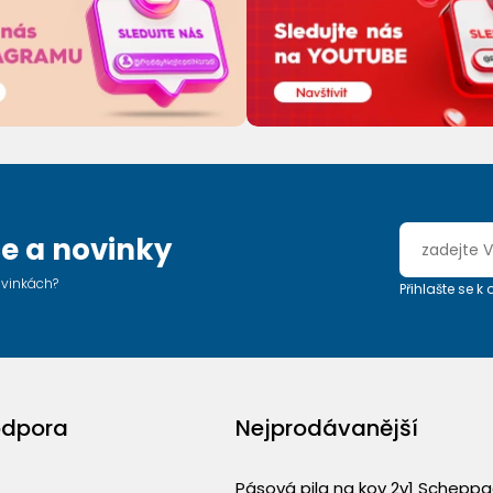
e a novinky
ovinkách?
Přihlašte se k
odpora
Nejprodávanější
Pásová pila na kov 2v1 Schepp