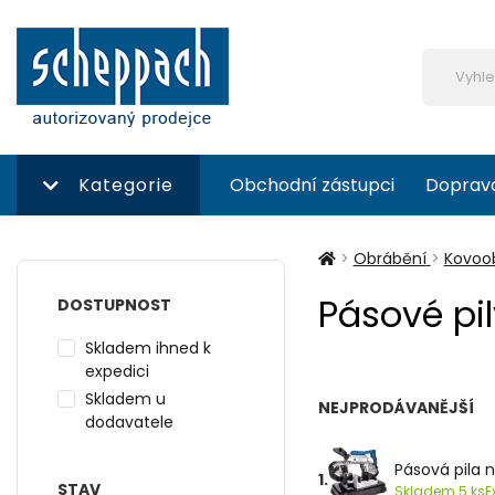
Kategorie
Obchodní zástupci
Doprav
>
Obrábění
>
Kovoob
Pásové pi
DOSTUPNOST
Skladem ihned k
expedici
Skladem u
NEJPRODÁVANĚJŠÍ
dodavatele
Pásová pila 
1.
STAV
Skladem 5 ks
E