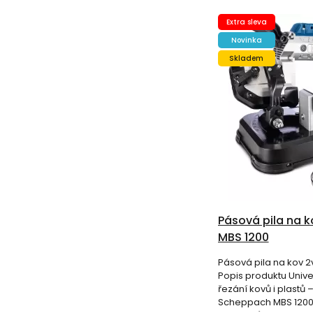
Extra sleva
Novinka
Skladem
Pásová pila na 
MBS 1200
Pásová pila na kov 
Popis produktu Unive
řezání kovů i plastů 
Scheppach MBS 1200,