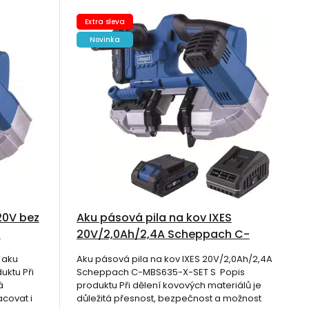
Extra sleva
Novinka
20V bez
Aku pásová pila na kov IXES
X
20V/2,0Ah/2,4A Scheppach C-
MBS635-X-SET S
 aku
Aku pásová pila na kov IXES 20V/2,0Ah/2,4A
ktu Při
Scheppach C-MBS635-X-SET S Popis
á
produktu Při dělení kovových materiálů je
covat i
důležitá přesnost, bezpečnost a možnost