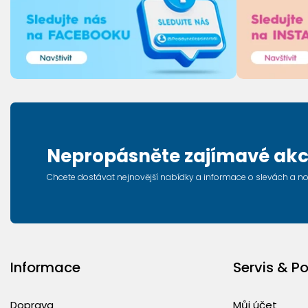
Nepropásněte zajímavé akc
Chcete dostávat nejnovější nabídky a informace o slevách a n
Informace
Servis & P
Doprava
Můj účet