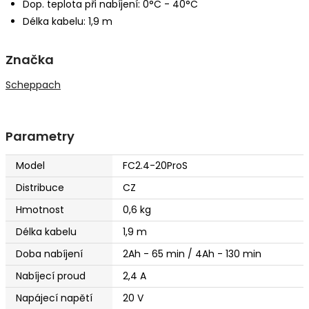
Dop. teplota při nabíjení: 0°C - 40°C
Délka kabelu: 1,9 m
Značka
Scheppach
Parametry
Model
FC2.4-20ProS
Distribuce
CZ
Hmotnost
0,6 kg
Délka kabelu
1,9 m
Doba nabíjení
2Ah - 65 min / 4Ah - 130 min
Nabíjecí proud
2,4 A
Napájecí napětí
20 V