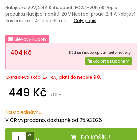
Nabíječka 20V/2,4A Scheppach FC2.4-20ProS Popis
produktu Nabíjecí napětí: 20 V Nabíjecí proud: 2,4 A Nabíjecí
čas baterie 2 Ah: cca 65 min. …
Celý popis
Slevový kupón
404 Kč
Kód
EXTRA
se uplatní automaticky
Koupit s kuponem
Extra sleva (kód: EXTRA) platí do neděle 9.8.
449 Kč
s DPH
Na objednávku
V ČR vyprodáno, dostupné od 25.9.2026
DO KOŠÍKU
ks