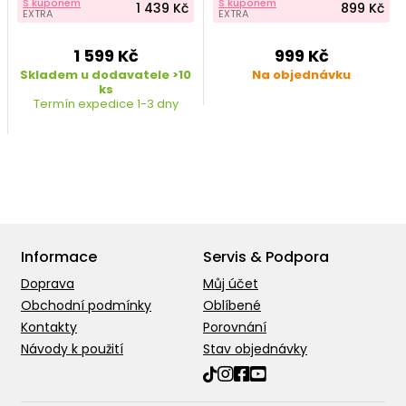
S kuponem
S kuponem
1 439 Kč
899 Kč
EXTRA
EXTRA
1 599 Kč
999 Kč
Skladem u dodavatele >10
Na objednávku
ks
Termín expedice 1-3 dny
Informace
Servis & Podpora
Doprava
Můj účet
Obchodní podmínky
Oblíbené
Kontakty
Porovnání
Návody k použití
Stav objednávky