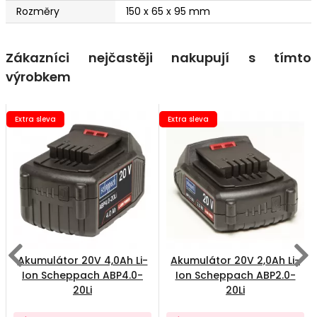
Rozměry
150 x 65 x 95 mm
Zákazníci nejčastěji nakupují s tímto
výrobkem
Extra sleva
Extra sleva
Akumulátor 20V 4,0Ah Li-
Akumulátor 20V 2,0Ah Li-
Ion Scheppach ABP4.0-
Ion Scheppach ABP2.0-
20Li
20Li