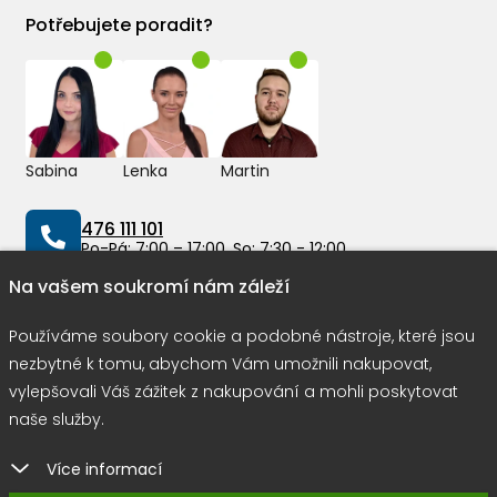
Potřebujete poradit?
Sabina
Lenka
Martin
476 111 101
Po-Pá: 7:00 – 17:00, So: 7:30 - 12:00
Na vašem soukromí nám záleží
info@peddy.cz
Používáme soubory cookie a podobné nástroje, které jsou
nezbytné k tomu, abychom Vám umožnili nakupovat,
vylepšovali Váš zážitek z nakupování a mohli poskytovat
Možnosti dopravy
naše služby.
Více informací
Rychlá a bezpečná platba