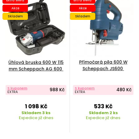
Extra sleva
Extra sleva
Akce
Akce
Skladem
Skladem
Přímočará pila 600 W
Úhlová bruska 600 W 115
Scheppach JS600
mm Scheppach AG 600
S kuponem
S kuponem
988 Kč
480 Kč
EXTRA
EXTRA
1 098 Kč
533 Kč
Skladem 3 ks
Skladem 2 ks
Expedice již dnes
Expedice již dnes