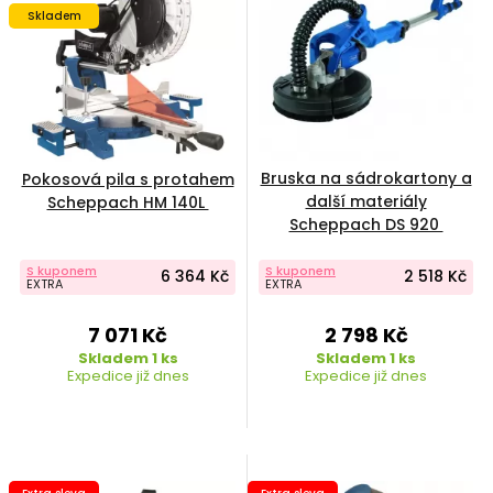
Skladem
Bruska na sádrokartony a
Pokosová pila s protahem
další materiály
Scheppach HM 140L
Scheppach DS 920
S kuponem
S kuponem
6 364 Kč
2 518 Kč
EXTRA
EXTRA
7 071 Kč
2 798 Kč
Skladem 1 ks
Skladem 1 ks
Expedice již dnes
Expedice již dnes