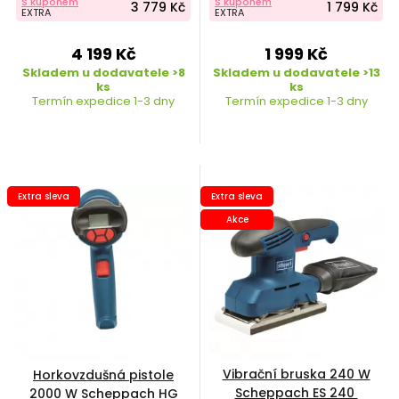
S kuponem
S kuponem
3 779 Kč
1 799 Kč
EXTRA
EXTRA
4 199 Kč
1 999 Kč
Skladem u dodavatele >8
Skladem u dodavatele >13
ks
ks
Termín expedice 1-3 dny
Termín expedice 1-3 dny
Extra sleva
Extra sleva
Akce
Vibrační bruska 240 W
Horkovzdušná pistole
Scheppach ES 240
2000 W Scheppach HG