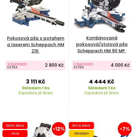
Kombinovaná
Pokosová pila s potahem
pokosová/stolová pila
a laserem Scheppach HM
Scheppach HM 90 MP
216
S kuponem
S kuponem
2 800 Kč
4 000 Kč
EXTRA
EXTRA
3 111 Kč
4 444 Kč
Skladem 1 ks
Skladem 1 ks
Expedice již dnes
Expedice již dnes
Extra sleva
Extra sleva
-12%
-7%
Akce
Skladem