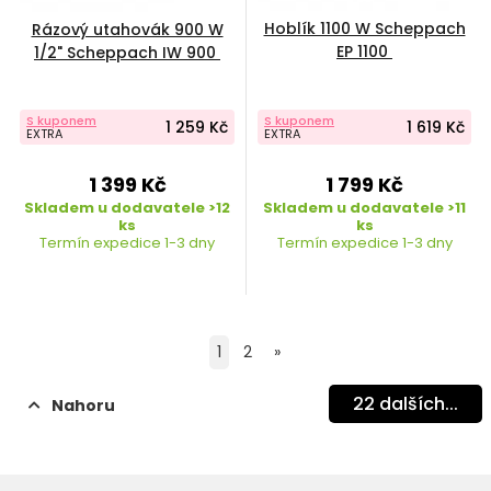
Hoblík 1100 W Scheppach
Rázový utahovák 900 W
EP 1100
1/2" Scheppach IW 900
S kuponem
S kuponem
1 259 Kč
1 619 Kč
EXTRA
EXTRA
1 399 Kč
1 799 Kč
Skladem u dodavatele >12
Skladem u dodavatele >11
ks
ks
Termín expedice 1-3 dny
Termín expedice 1-3 dny
1
2
»
22
dalších...
Nahoru