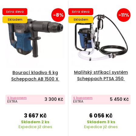
Extra sleva
Extra sleva
-8%
-11%
Skladem
Skladem
Malířský stříkací systém
Bourací kladivo 6 kg
Scheppach PTSA 350
Scheppach AB 1500 X
S kuponem
S kuponem
3 300 Kč
5 450 Kč
EXTRA
EXTRA
3 667 Kč
6 056 Kč
Skladem 2 ks
Skladem 3 ks
Expedice již dnes
Expedice již dnes