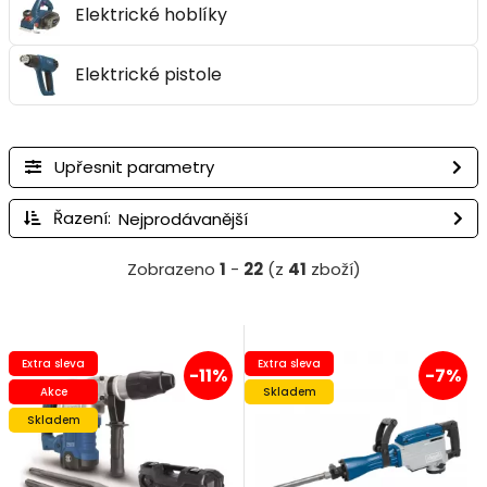
Elektrické hoblíky
Elektrické pistole
Upřesnit parametry
Řazení:
Zobrazeno
1
-
22
(z
41
zboží)
Extra sleva
Extra sleva
-11%
-7%
Akce
Skladem
Skladem