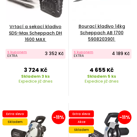
Bourací kladivo 14kg
Vrtací a sekací kladivo
Scheppach AB 1700
SDS-Max Scheppach DH
5908203901
1600 MAX
S kuponem
S kuponem
3 352 Kč
4 189 Kč
EXTRA
EXTRA
3 724 Kč
4 655 Kč
Skladem 3 ks
Skladem 5 ks
Expedice již dnes
Expedice již dnes
Extra sleva
Extra sleva
-11%
-11%
Skladem
Akce
Skladem