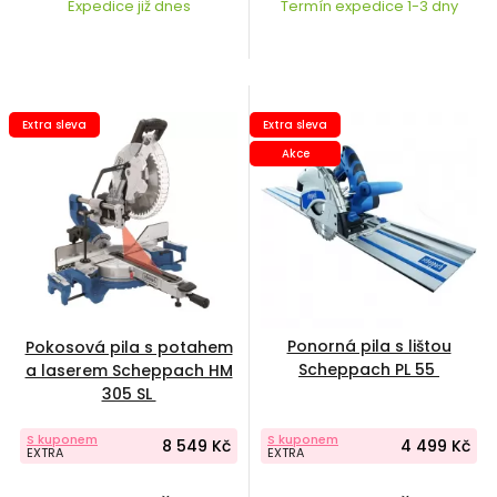
Expedice již dnes
Termín expedice 1-3 dny
Extra sleva
Extra sleva
Akce
Ponorná pila s lištou
Pokosová pila s potahem
Scheppach PL 55
a laserem Scheppach HM
305 SL
S kuponem
S kuponem
8 549 Kč
4 499 Kč
EXTRA
EXTRA