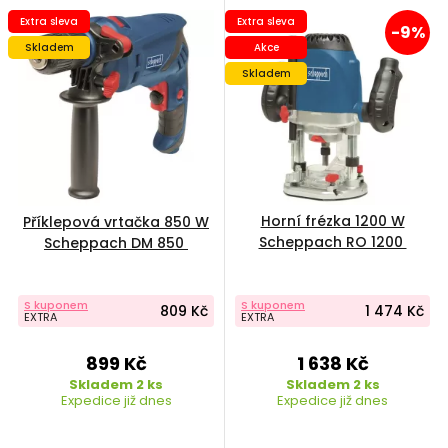
Extra sleva
Extra sleva
-9%
Skladem
Akce
Skladem
Horní frézka 1200 W
Příklepová vrtačka 850 W
Scheppach RO 1200
Scheppach DM 850
S kuponem
S kuponem
809 Kč
1 474 Kč
EXTRA
EXTRA
899 Kč
1 638 Kč
Skladem 2 ks
Skladem 2 ks
Expedice již dnes
Expedice již dnes