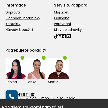
Informace
Servis & Podpora
Doprava
Můj účet
Obchodní podmínky
Oblíbené
Kontakty
Porovnání
Návody k použití
Stav objednávky
Potřebujete poradit?
Sabina
Lenka
Martin
476 111 101
Po-Pá: 7:00 – 17:00, So: 7:30 - 12:00
Na vašem soukromí nám záleží