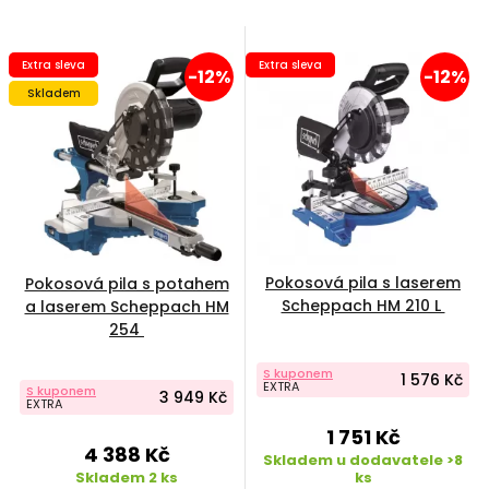
Extra sleva
Extra sleva
-12%
-12%
Skladem
Pokosová pila s laserem
Pokosová pila s potahem
Scheppach HM 210 L
a laserem Scheppach HM
254
S kuponem
1 576 Kč
EXTRA
S kuponem
3 949 Kč
EXTRA
1 751 Kč
4 388 Kč
Skladem u dodavatele >8
Skladem 2 ks
ks