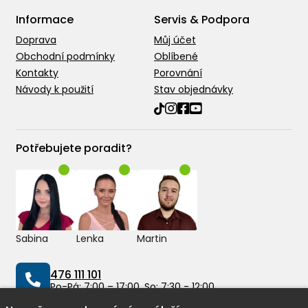
Informace
Servis & Podpora
Doprava
Můj účet
Obchodní podmínky
Oblíbené
Kontakty
Porovnání
Návody k použití
Stav objednávky
Potřebujete poradit?
Sabina
Lenka
Martin
476 111 101
Po-Pá: 7:00 – 17:00, So: 7:30 - 12:00