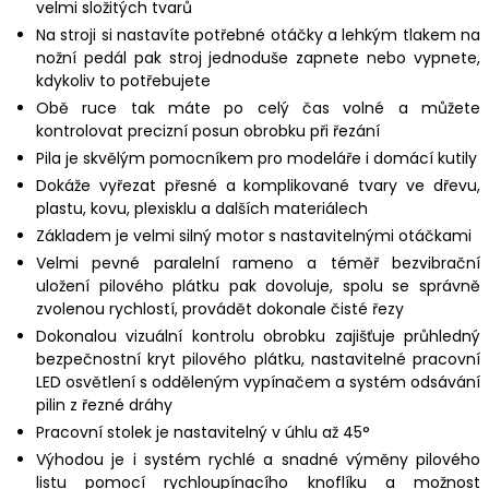
velmi složitých tvarů
Na stroji si nastavíte potřebné otáčky a lehkým tlakem na
nožní pedál pak stroj jednoduše zapnete nebo vypnete,
kdykoliv to potřebujete
Obě ruce tak máte po celý čas volné a můžete
kontrolovat precizní posun obrobku při řezání
Pila je skvělým pomocníkem pro modeláře i domácí kutily
Dokáže vyřezat přesné a komplikované tvary ve dřevu,
plastu, kovu, plexisklu a dalších materiálech
Základem je velmi silný motor s nastavitelnými otáčkami
Velmi pevné paralelní rameno a téměř bezvibrační
uložení pilového plátku pak dovoluje, spolu se správně
zvolenou rychlostí, provádět dokonale čisté řezy
Dokonalou vizuální kontrolu obrobku zajišťuje průhledný
bezpečnostní kryt pilového plátku, nastavitelné pracovní
LED osvětlení s odděleným vypínačem a systém odsávání
pilin z řezné dráhy
Pracovní stolek je nastavitelný v úhlu až 45°
Výhodou je i systém rychlé a snadné výměny pilového
listu pomocí rychloupínacího knoflíku a možnost