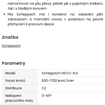
namontovat na pilu pilový plátek jak s pojistným kolíkem,
tak i s hladkým koncem
Pila Scheppach má i konektor na odsávání pilin
odsavačem a montážní otvory v podstavci na pevné
přichycení k pracovní desce
Značka
Scheppach
Parametry
Model
Scheppach DECO-XLS
Počet kmitů
500-1700 kmit./min
Distribuce
CZ
Naklopení
0-45°
pracovního stolu