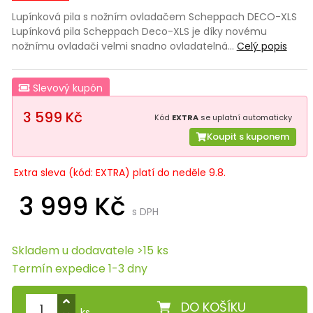
Lupínková pila s nožním ovladačem Scheppach DECO-XLS
Lupínková pila Scheppach Deco-XLS je díky novému
nožnímu ovladači velmi snadno ovladatelná…
Celý popis
Slevový kupón
3 599 Kč
Kód
EXTRA
se uplatní automaticky
Koupit s kuponem
Extra sleva (kód: EXTRA) platí do neděle 9.8.
3 999 Kč
s DPH
Skladem u dodavatele >15 ks
Termín expedice 1-3 dny
DO KOŠÍKU
ks