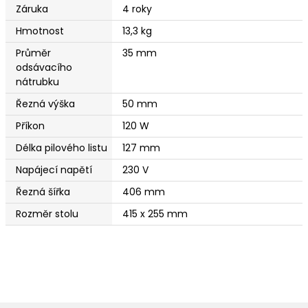
Záruka
4 roky
Hmotnost
13,3 kg
Průměr
35 mm
odsávacího
nátrubku
Řezná výška
50 mm
Příkon
120 W
Délka pilového listu
127 mm
Napájecí napětí
230 V
Řezná šířka
406 mm
Rozměr stolu
415 x 255 mm