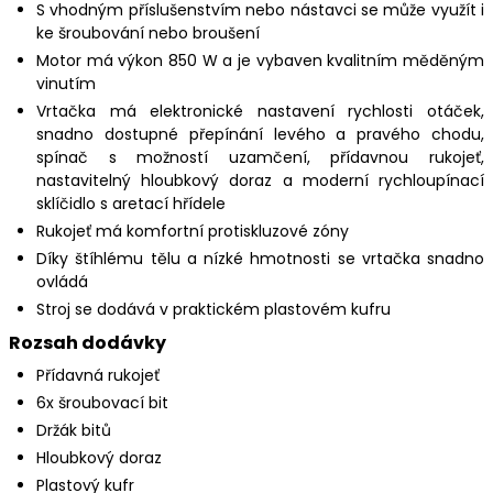
S vhodným příslušenstvím nebo nástavci se může využít i
ke šroubování nebo broušení
Motor má výkon 850 W a je vybaven kvalitním měděným
vinutím
Vrtačka má elektronické nastavení rychlosti otáček,
snadno dostupné přepínání levého a pravého chodu,
spínač s možností uzamčení, přídavnou rukojeť,
nastavitelný hloubkový doraz a moderní rychloupínací
sklíčidlo s aretací hřídele
Rukojeť má komfortní protiskluzové zóny
Díky štíhlému tělu a nízké hmotnosti se vrtačka snadno
ovládá
Stroj se dodává v praktickém plastovém kufru
Rozsah dodávky
Přídavná rukojeť
6x šroubovací bit
Držák bitů
Hloubkový doraz
Plastový kufr