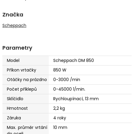
Značka
Scheppach
Parametry
Model
Scheppach DM 850
Příkon vrtačky
850 W
Otáčky na prázdno
0-3000 /min
Počet příklepů
0-45000 1/min.
Sklíčidlo
Rychloupínací, 13 mm
Hmotnost
2,2 kg
Záruka
4 roky
Max. průměr vrtání
10 mm
do oceli