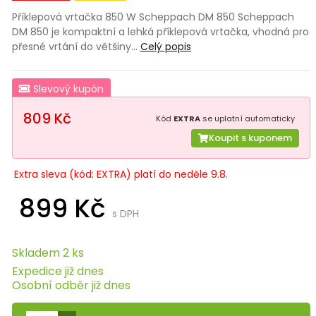
Příklepová vrtačka 850 W Scheppach DM 850 Scheppach
DM 850 je kompaktní a lehká příklepová vrtačka, vhodná pro
přesné vrtání do většiny…
Celý popis
Slevový kupón
809 Kč
Kód
EXTRA
se uplatní automaticky
Koupit s kuponem
Extra sleva (kód: EXTRA) platí do neděle 9.8.
899 Kč
s DPH
Skladem 2 ks
Expedice již dnes
Osobní odběr již dnes