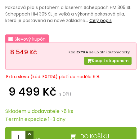
Pokosová pila s potahem a laserem Scheppach HM 305 SL
Scheppach HM 305 SL je velká a výkonná pokosová pila,
která je postavená na nové základně…
Celý popis
Slevový kupón
8 549 Kč
Kód
EXTRA
se uplatní automaticky
Koupit s kuponem
Extra sleva (kód: EXTRA) platí do neděle 9.8.
9 499 Kč
s DPH
Skladem u dodavatele >8 ks
Termín expedice 1-3 dny
DO KOŠÍKU
ks