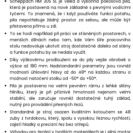
Scheppach HM 305 SL je velká a výkonná pokosová pila,
která je postavená na nové základně s pevnými vodícími
tyčemi. To znamená, že i když používáte funkci potahu,
pila nepotřebuje žádný prostor za sebou, ale může být
přistavena přímo u zdi.
To se hodí například při práci ve stísněných prostorech, v
menších dílnách nebo tam, kde Vám šíře pracovního
stolu nedovoluje ukotvit stroj dostatečně daleko od stěny
a funkce potahu by se nedala využít.
Díky výškovému prodloužení se do pily vejde obrobek o
výšce až 180 mm. Nadstandardní parametry jsou rovněž
možnosti úhlování hlavy až do 48° na každou stranu a
možnost natočení stolku od -50° do +50°.
Pila je postavena na velmi pevném rámu z lehké slitiny
hliníku, který je při příznivé hmotnosti nejenom velmi
stabilní, ale zaručuje rovněž dostatečně tuhý základ,
nutný pro provádění přesných řezů.
Standardně je stroj osazen kvalitním kotoučem se 48
zuby z tvrdokovu, který, spolu s vysokou řeznou rychlostí,
zajistí hladký a precizní řez bez otřepů.
Výhodou pro řezání v tvrdších materiálech je i silný motor