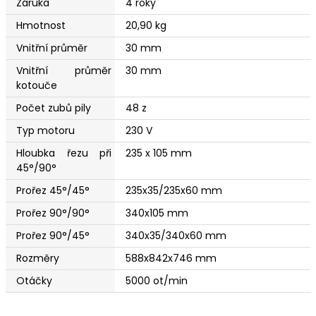
Záruka
4 roky
Hmotnost
20,90 kg
Vnitřní průměr
30 mm
Vnitřní průměr
30 mm
kotouče
Počet zubů pily
48 z
Typ motoru
230 V
Hloubka řezu při
235 x 105 mm
45°/90°
Prořez 45°/45°
235x35/235x60 mm
Prořez 90°/90°
340x105 mm
Prořez 90°/45°
340x35/340x60 mm
Rozměry
588x842x746 mm
Otáčky
5000 ot/min