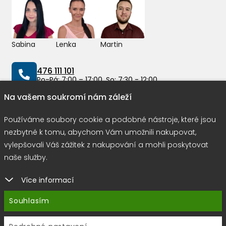
Sabina
Lenka
Martin
476 111 101
Po-Pá: 7:00 – 17:00, So: 7:30 - 12:00
Na vašem soukromí nám záleží
info@peddy.cz
Používáme soubory cookie a podobné nástroje, které jsou
nezbytné k tomu, abychom Vám umožnili nakupovat,
vylepšovali Váš zážitek z nakupování a mohli poskytovat
Možnosti dopravy
naše služby.
Více informací
Rychlá a bezpečná platba
Souhlasím