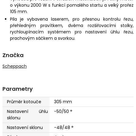
o výkonu 2000 W s funkcí pomalého startu a velký prořez
105 mm.
Pila je vybavena laserem, pro přesnou kontrolu řezu,
přehledným pravítkem, dvěma rozšiřovacími stolky,
rychloupínacím systémem pro nastavení úhlu řezu,
prachovým sáčkem a svorkou.
Značka
Scheppach
Parametry
Průměr kotouče
305 mm
Nastavení úhlu
-50/50 °
sklonu
Nastavení sklonu
-48/48 °