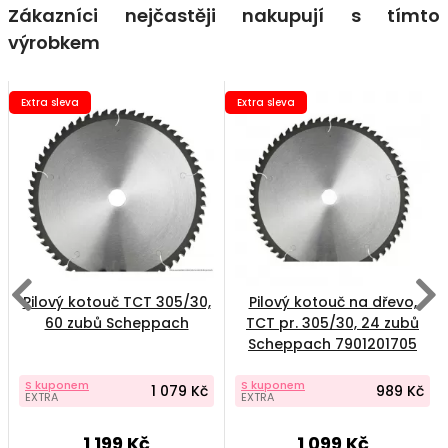
Zákazníci nejčastěji nakupují s tímto
výrobkem
Extra sleva
Extra sleva
Pilový kotouč TCT 305/30,
Pilový kotouč na dřevo,
60 zubů Scheppach
TCT pr. 305/30, 24 zubů
Scheppach 7901201705
S kuponem
S kuponem
1 079 Kč
989 Kč
EXTRA
EXTRA
1 199 Kč
1 099 Kč