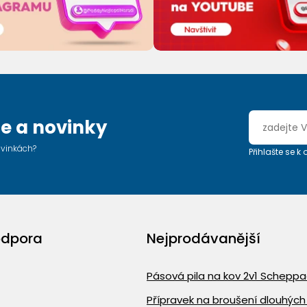
e a novinky
ovinkách?
Přihlašte se k
odpora
Nejprodávanější
Pásová pila na kov 2v1 Schepp
Přípravek na broušení dlouhých 