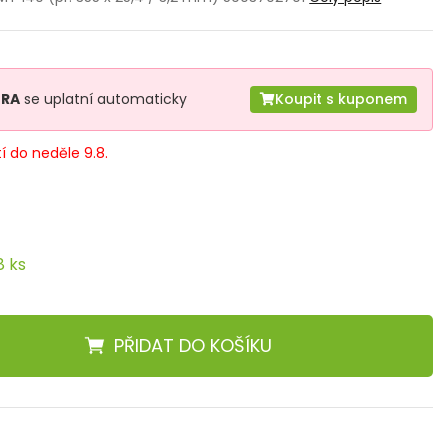
TRA
se uplatní automaticky
Koupit s kuponem
tí do neděle 9.8.
8 ks
PŘIDAT
DO KOŠÍKU