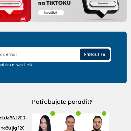
Přihlásit se
 odběru newsletterů.
Potřebujete poradit?
ach MBS 1200
nožů jig 120