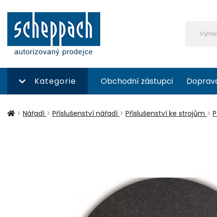
Kategorie
Obchodní zástupci
Doprav
>
Nářadí
>
Příslušenství nářadí
>
Příslušenství ke strojům
>
P