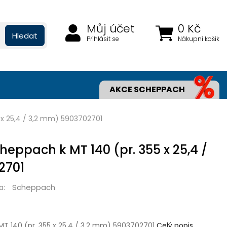
Můj účet
0 Kč
Hledat
Přihlásit se
Nákupní košík
AKCE SCHEPPACH
 x 25,4 / 3,2 mm) 5903702701
heppach k MT 140 (pr. 355 x 25,4 /
2701
Scheppach
a:
T 140 (pr. 355 x 25,4 / 3,2 mm) 5903702701
Celý popis