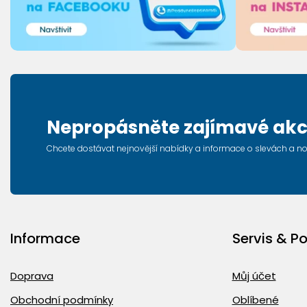
Nepropásněte zajímavé akc
Chcete dostávat nejnovější nabídky a informace o slevách a n
Informace
Servis & P
Doprava
Můj účet
Obchodní podmínky
Oblíbené