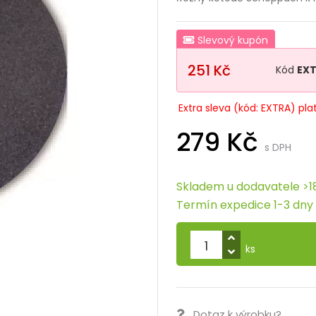
Slevový kupón
251 Kč
Kód
EX
Extra sleva (kód: EXTRA) pla
279 Kč
s DPH
Skladem u dodavatele >1
Termín expedice 1-3 dny
ks
Dotaz k výrobku?