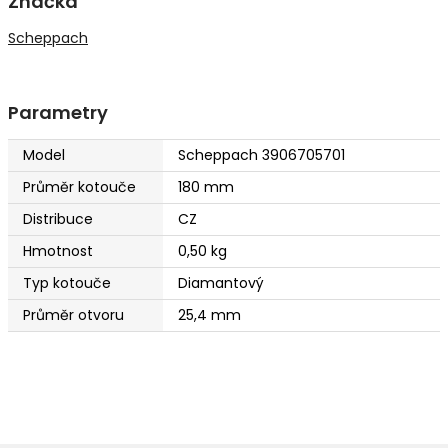
Značka
Scheppach
Parametry
Model
Scheppach 3906705701
Průměr kotouče
180 mm
Distribuce
CZ
Hmotnost
0,50 kg
Typ kotouče
Diamantový
Průměr otvoru
25,4 mm