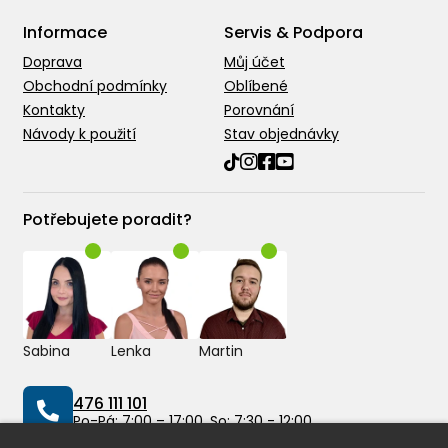
Informace
Servis & Podpora
Doprava
Můj účet
Obchodní podmínky
Oblíbené
Kontakty
Porovnání
Návody k použití
Stav objednávky
Potřebujete poradit?
Sabina
Lenka
Martin
476 111 101
Po-Pá: 7:00 – 17:00, So: 7:30 - 12:00