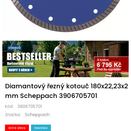
Diamantový řezný kotouč 180x22,23x2
mm Scheppach 3906705701
Kód:
3906705701
Scheppach
Značka:
Extra sleva
Novinka