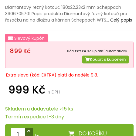
Diamantový řezný kotouč 180x22,23x2 mm Scheppach
3906705701 Popis produktu Diamantový řezný kotouč pro
řezačku na na dlažbu a kámen Scheppach WTS…
Celý popis
Slevový kupón
899 Kč
Kód
EXTRA
se uplatní automaticky
Koupit s kuponem
Extra sleva (kód: EXTRA) platí do neděle 9.8.
999 Kč
s DPH
Skladem u dodavatele >15 ks
Termín expedice 1-3 dny
DO KOŠÍKU
ks