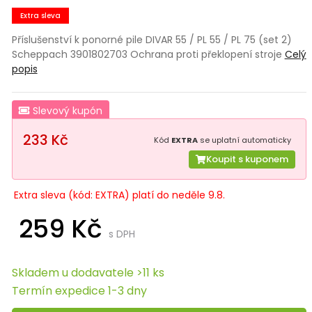
Extra sleva
Příslušenství k ponorné pile DIVAR 55 / PL 55 / PL 75 (set 2)
Scheppach 3901802703 Ochrana proti překlopení stroje
Celý
popis
Slevový kupón
233 Kč
Kód
EXTRA
se uplatní automaticky
Koupit s kuponem
Extra sleva (kód: EXTRA) platí do neděle 9.8.
259 Kč
s DPH
Skladem u dodavatele >11 ks
Termín expedice 1-3 dny