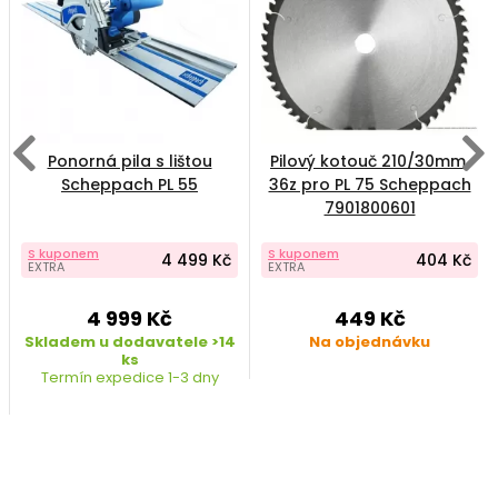
Ponorná pila s lištou
Pilový kotouč 210/30mm,
Scheppach PL 55
36z pro PL 75 Scheppach
7901800601
S kuponem
S kuponem
4 499 Kč
404 Kč
EXTRA
EXTRA
4 999 Kč
449 Kč
Skladem u dodavatele >14
Na objednávku
ks
Termín expedice 1-3 dny