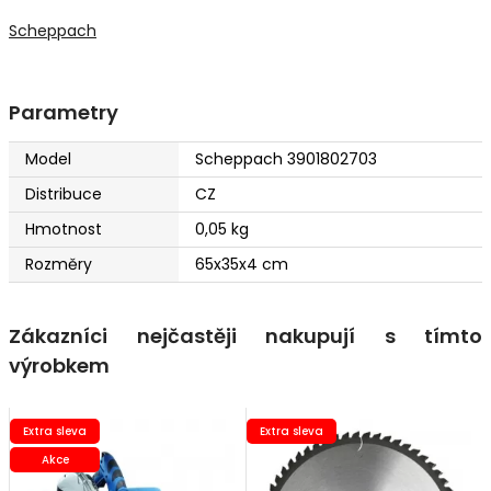
Scheppach
Parametry
Model
Scheppach 3901802703
Distribuce
CZ
Hmotnost
0,05 kg
Rozměry
65x35x4 cm
Zákazníci nejčastěji nakupují s tímto
výrobkem
Extra sleva
Extra sleva
Akce