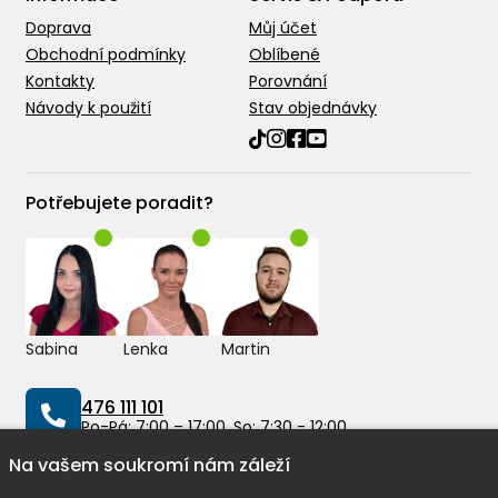
Doprava
Můj účet
Obchodní podmínky
Oblíbené
Kontakty
Porovnání
Návody k použití
Stav objednávky
Potřebujete poradit?
Sabina
Lenka
Martin
476 111 101
Po-Pá: 7:00 – 17:00, So: 7:30 - 12:00
Na vašem soukromí nám záleží
info@peddy.cz