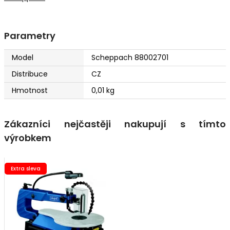
Parametry
Model
Scheppach 88002701
Distribuce
CZ
Hmotnost
0,01 kg
Zákazníci nejčastěji nakupují s tímto
výrobkem
Extra sleva