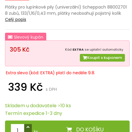
Plátky pro lupínkové pily (univerzální) Scheppach 88002701
8 zubů, 133/1,16/0,43 mm, plátky neobsahují pojistný kolík
Celý popis
Slevový kupón
305 Kč
Kód
EXTRA
se uplatní automaticky
Koupit s kuponem
Extra sleva (kód: EXTRA) platí do neděle 9.8.
339 Kč
s DPH
Skladem u dodavatele >10 ks
Termín expedice 1-3 dny
DO KOŠÍKU
ks