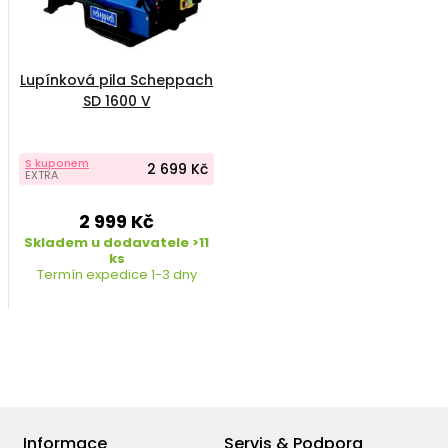
Lupínková pila Scheppach
SD 1600 V
S kuponem
2 699 Kč
EXTRA
2 999 Kč
Skladem u dodavatele >11
ks
Termín expedice 1-3 dny
Informace
Servis & Podpora