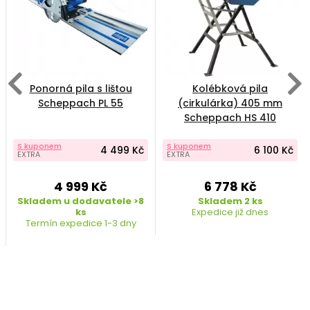
Ponorná pila s lištou
Kolébková pila
Scheppach PL 55
(cirkulárka) 405 mm
Scheppach HS 410
5905114901
S kuponem
S kuponem
4 499 Kč
6 100 Kč
EXTRA
EXTRA
4 999 Kč
6 778 Kč
Skladem u dodavatele >8
Skladem 2 ks
ks
Expedice již dnes
Termín expedice 1-3 dny