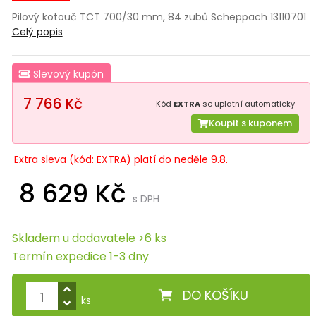
Pilový kotouč TCT 700/30 mm, 84 zubů Scheppach 13110701
Celý popis
Slevový kupón
7 766 Kč
Kód
EXTRA
se uplatní automaticky
Koupit s kuponem
Extra sleva (kód: EXTRA) platí do neděle 9.8.
8 629 Kč
s DPH
Skladem u dodavatele >6 ks
Termín expedice 1-3 dny
DO KOŠÍKU
ks