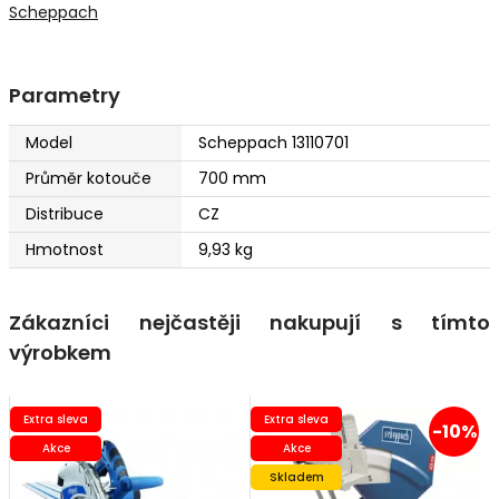
Scheppach
Parametry
Model
Scheppach 13110701
Průměr kotouče
700 mm
Distribuce
CZ
Hmotnost
9,93 kg
Zákazníci nejčastěji nakupují s tímto
výrobkem
Extra sleva
Extra sleva
-10%
Akce
Akce
Skladem