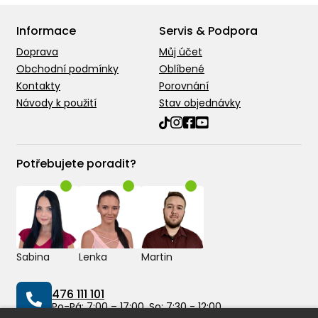
Informace
Servis & Podpora
Doprava
Můj účet
Obchodní podmínky
Oblíbené
Kontakty
Porovnání
Návody k použití
Stav objednávky
Potřebujete poradit?
Sabina
Lenka
Martin
476 111 101
Po-Pá: 7:00 – 17:00, So: 7:30 - 12:00