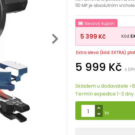
110 MP je absolutním vrchol
Slevový kupón
5 399 Kč
Kód
E
Extra sleva (kód: EXTRA) pla
5 999 Kč
s DP
Skladem u dodavatele >8
Termín expedice 1-3 dny
ks