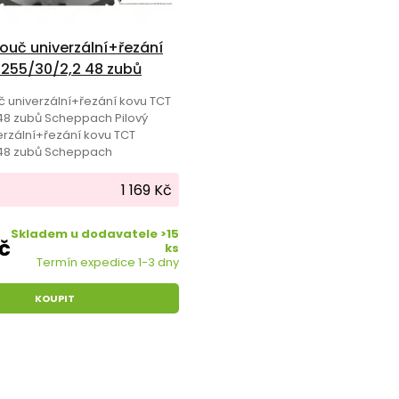
touč univerzální+řezání
 255/30/2,2 48 zubů
ch
uč univerzální+řezání kovu TCT
48 zubů Scheppach Pilový
erzální+řezání kovu TCT
 48 zubů Scheppach
1 169 Kč
Skladem u dodavatele >15
Kč
ks
Termín expedice 1-3 dny
KOUPIT