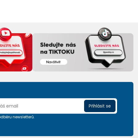
Přihlásit se
 odběru newsletterů.