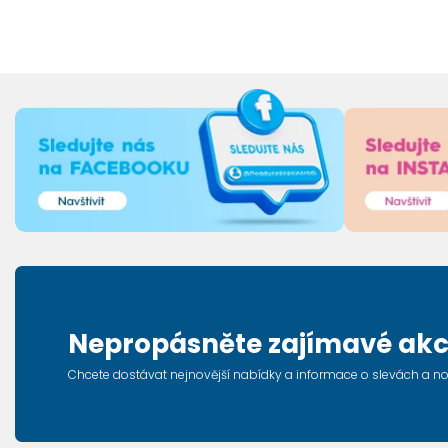
Nepropásněte zajímavé akc
Chcete dostávat nejnovější nabídky a informace o slevách a n