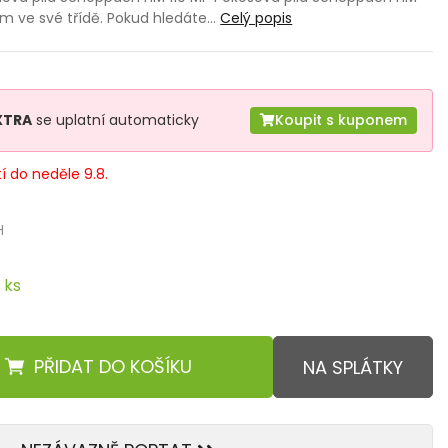
em ve své třídě. Pokud hledáte…
Celý popis
XTRA
se uplatní automaticky
Koupit s kuponem
tí do neděle 9.8.
H
 ks
PŘIDAT
DO KOŠÍKU
NA SPLÁTKY