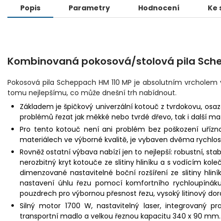
Popis
Parametry
Hodnocení
Ke 
Kombinovaná pokosová/stolová pila Sch
Pokosová pila Scheppach HM 110 MP je absolutním vrcholem ve
tomu nejlepšímu, co může dnešní trh nabídnout.
Základem je špičkový univerzální kotouč z tvrdokovu, osaz
problémů řezat jak měkké nebo tvrdé dřevo, tak i další mate
Pro tento kotouč není ani problém bez poškození uříznou
materiálech ve výborné kvalitě, je vybaven dvěma rychlos
Rovněž ostatní výbava nabízí jen to nejlepší: robustní, stabil
nerozbitný kryt kotouče ze slitiny hliníku a s vodícím kol
dimenzované nastavitelné boční rozšíření ze slitiny h
nastavení úhlu řezu pomocí komfortního rychloupínáku,
pouzdrech pro výbornou přesnost řezu, vysoký litinový do
Silný motor 1700 W, nastavitelný laser, integrovaný pr
transportní madlo a velkou řeznou kapacitu 340 x 90 mm.