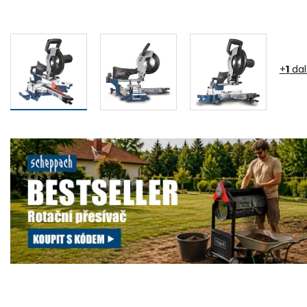
+
1
dal