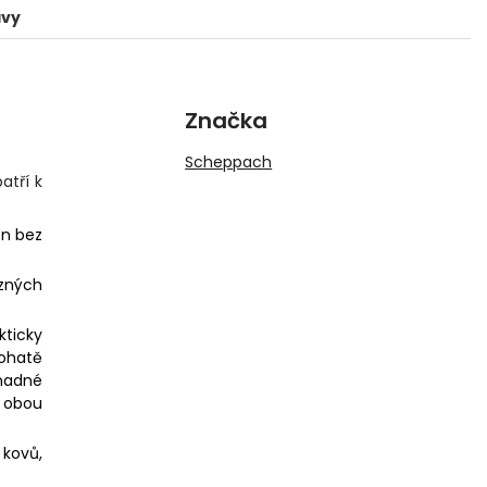
avy
Značka
Scheppach
atří k
en bez
ůzných
kticky
bohatě
snadné
v obou
 kovů,