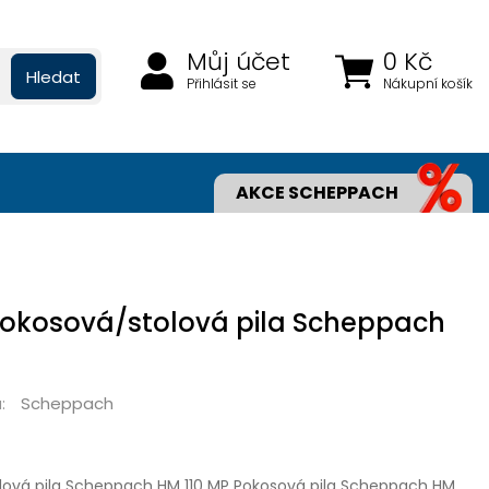
Můj účet
0 Kč
Hledat
Přihlásit se
Nákupní košík
AKCE SCHEPPACH
kosová/stolová pila Scheppach
Scheppach
:
ová pila Scheppach HM 110 MP Pokosová pila Scheppach HM