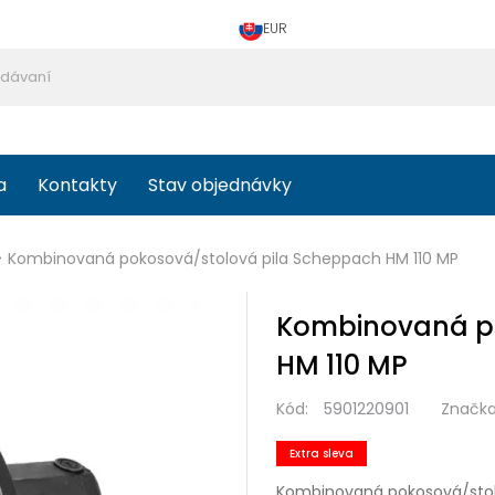
EUR
a
Kontakty
Stav objednávky
>
Kombinovaná pokosová/stolová pila Scheppach HM 110 MP
Kombinovaná po
HM 110 MP
Kód:
5901220901
Značka
Extra sleva
Kombinovaná pokosová/stol