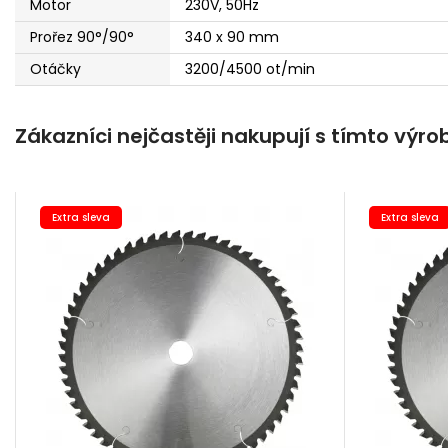
Motor
230V, 50Hz
Prořez 90°/90°
340 x 90 mm
Otáčky
3200/4500 ot/min
Zákazníci nejčastěji nakupují s tímto výr
Extra sleva
Extra sleva