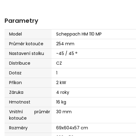
Parametry
Model
Scheppach HM 110 MP
Průměr kotouče
254 mm
Nastavení stolku
-45 / 45 °
Distribuce
CZ
Dotaz
1
Příkon
2 kW
Záruka
4 roky
Hmotnost
16 kg
Vnitřní průměr
30 mm
kotouče
Rozměry
69x604x57 cm