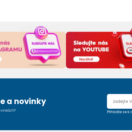
e a novinky
ovinkách?
Přihlašte se k