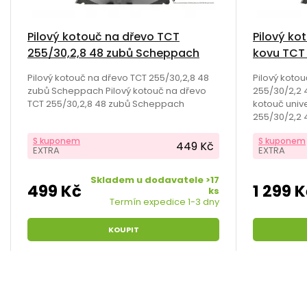
Pilový kotouč na dřevo TCT
Pilový ko
255/30,2,8 48 zubů Scheppach
kovu TCT
Scheppa
Pilový kotouč na dřevo TCT 255/30,2,8 48
Pilový koto
zubů Scheppach Pilový kotouč na dřevo
255/30/2,2 
TCT 255/30,2,8 48 zubů Scheppach
kotouč univ
255/30/2,2
S kuponem
S kuponem
449 Kč
EXTRA
EXTRA
Skladem u dodavatele >17
499 Kč
1 299 
ks
Termín expedice 1-3 dny
KOUPIT