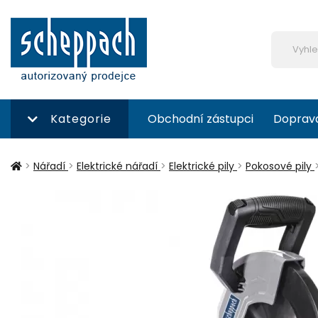
Kategorie
Obchodní zástupci
Doprav
>
Nářadí
>
Elektrické nářadí
>
Elektrické pily
>
Pokosové pily