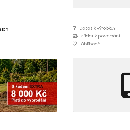
Dotaz k výrobku?
ších
Přidat k porovnání
Oblíbené