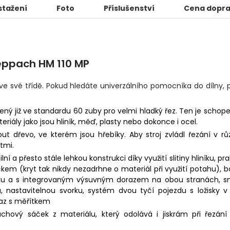
stažení
Foto
Příslušenství
Cena dopr
eppach HM 110 MP
 své třídě. Pokud hledáte univerzálního pomocníka do dílny, p
ený již ve standardu 60 zuby pro velmi hladký řez. Ten je schop
riály jako jsou hliník, měď, plasty nebo dokonce i ocel.
t dřevo, ve kterém jsou hřebíky. Aby stroj zvládl řezání v r
tmi.
ní a přesto stále lehkou konstrukci díky využití slitiny hliníku, pra
ečkem (kryt tak nikdy nezadrhne o materiál při využití potahu), 
liníku a s integrovaným výsuvným dorazem na obou stranách, 
 nastavitelnou svorku, systém dvou tyčí pojezdu s ložisky 
raz s měřítkem
achový sáček z materiálu, který odolává i jiskrám při řezání