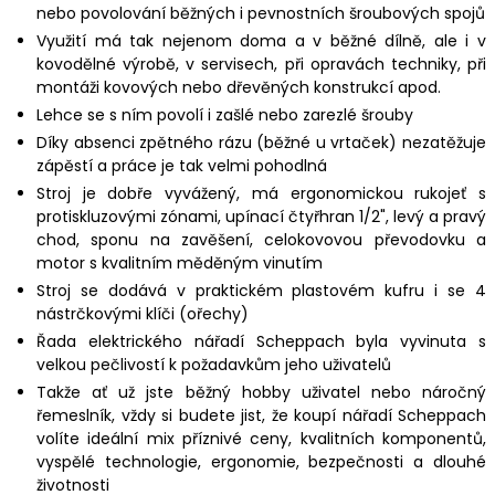
nebo povolování běžných i pevnostních šroubových spojů
Využití má tak nejenom doma a v běžné dílně, ale i v
kovodělné výrobě, v servisech, při opravách techniky, při
montáži kovových nebo dřevěných konstrukcí apod.
Lehce se s ním povolí i zašlé nebo zarezlé šrouby
Díky absenci zpětného rázu (běžné u vrtaček) nezatěžuje
zápěstí a práce je tak velmi pohodlná
Stroj je dobře vyvážený, má ergonomickou rukojeť s
protiskluzovými zónami, upínací čtyřhran 1/2", levý a pravý
chod, sponu na zavěšení, celokovovou převodovku a
motor s kvalitním měděným vinutím
Stroj se dodává v praktickém plastovém kufru i se 4
nástrčkovými klíči (ořechy)
Řada elektrického nářadí Scheppach byla vyvinuta s
velkou pečlivostí k požadavkům jeho uživatelů
Takže ať už jste běžný hobby uživatel nebo náročný
řemeslník, vždy si budete jist, že koupí nářadí Scheppach
volíte ideální mix příznivé ceny, kvalitních komponentů,
vyspělé technologie, ergonomie, bezpečnosti a dlouhé
životnosti