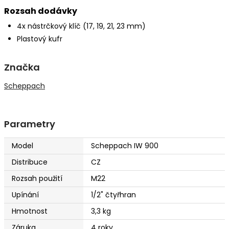
Rozsah dodávky
4x nástrčkový klíč (17, 19, 21, 23 mm)
Plastový kufr
Značka
Scheppach
Parametry
Model
Scheppach IW 900
Distribuce
CZ
Rozsah použití
M22
Upínání
1/2" čtyřhran
Hmotnost
3,3 kg
Záruka
4 roky