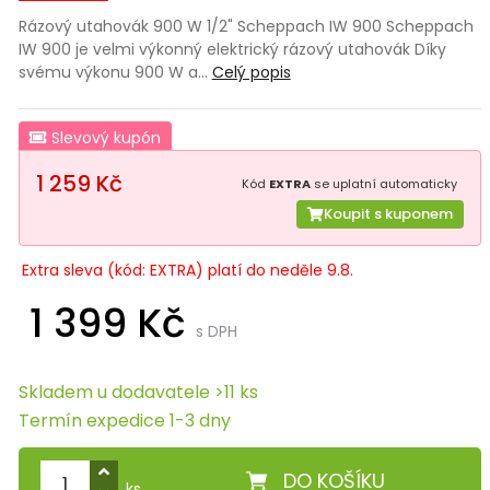
Rázový utahovák 900 W 1/2" Scheppach IW 900 Scheppach
IW 900 je velmi výkonný elektrický rázový utahovák Díky
svému výkonu 900 W a…
Celý popis
Slevový kupón
1 259 Kč
Kód
EXTRA
se uplatní automaticky
Koupit s kuponem
Extra sleva (kód: EXTRA) platí do neděle 9.8.
1 399 Kč
s DPH
Skladem u dodavatele >11 ks
Termín expedice 1-3 dny
DO KOŠÍKU
ks