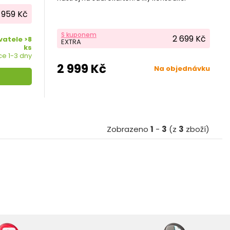
umožňující použití brusného kotouče s
ch
 959 Kč
posypem z drceného tvrdokovu rozšiřuje...
S kuponem
2 699 Kč
atele >8
EXTRA
ks
e 1-3 dny
2 999 Kč
Na objednávku
Zobrazeno
1
-
3
(z
3
zboží)