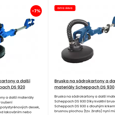
Extra sleva
-7%
artony a další
Bruska na sádrokartony a da
pach DS 920
materiály Scheppach DS 930
Bruska na sádrokartony a další mate
ny a další materiály
Scheppach DS 930 Díky kvalitní bru
roušení
Scheppach DS 930 s dlouhým krkem
 polystyrénových desek,
brusnou plochou (tzv. žirafa) nyní m
řed lakováním nebo