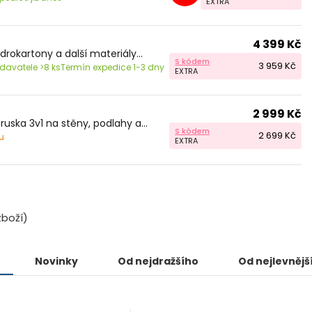
EXTRA
4 399 Kč
drokartony a další materiály...
S kódem
3 959 Kč
avatele >8 ks
Termín expedice 1-3 dny
EXTRA
2 999 Kč
ruska 3v1 na stěny, podlahy a...
S kódem
2 699 Kč
u
EXTRA
boží)
Novinky
Od nejdražšího
Od nejlevnějš