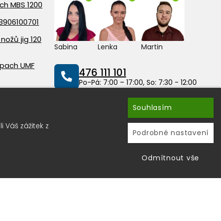
ach MBS 1200
3906100701
nožů jig 120
Sabina
Lenka
Martin
ppach UMF
476 111 101
Po-Pá: 7:00 – 17:00, So: 7:30 - 12:00
 150
Souhlasím
info@peddy.cz
 Váš zážitek z
Podrobné nastavení
Spolehlivý obchod
Odmítnout vše