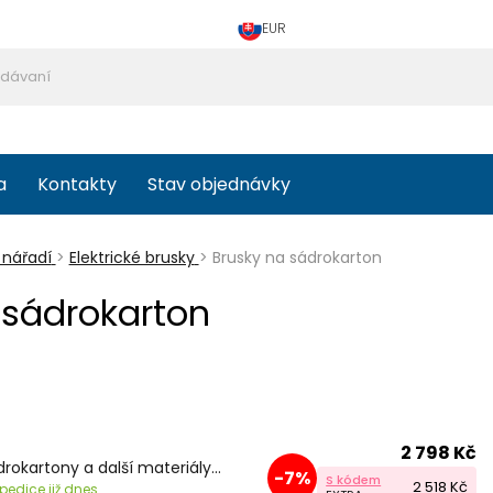
EUR
a
Kontakty
Stav objednávky
 nářadí
>
Elektrické brusky
>
Brusky na sádrokarton
 sádrokarton
2 798 Kč
rokartony a další materiály...
-7%
S kódem
2 518 Kč
pedice již dnes