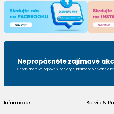
Nepropásněte zajímavé akc
Chcete dostávat nejnovější nabídky a informace o slevách a n
Informace
Servis & P