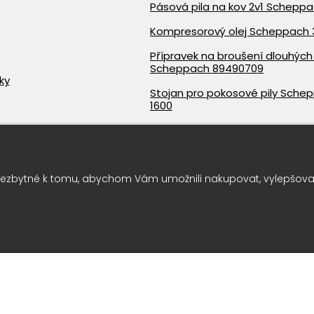
Pásová pila na kov 2v1 Schepp
Kompresorový olej Scheppach 
Přípravek na broušení dlouhých 
Scheppach 89490709
ky
Stojan pro pokosové pily Sche
1600
Tlaková myčka Scheppach SHD
ezbytné k tomu, abychom Vám umožnili nakupovat, vylepšovali
Rychlá a bezpečná platba