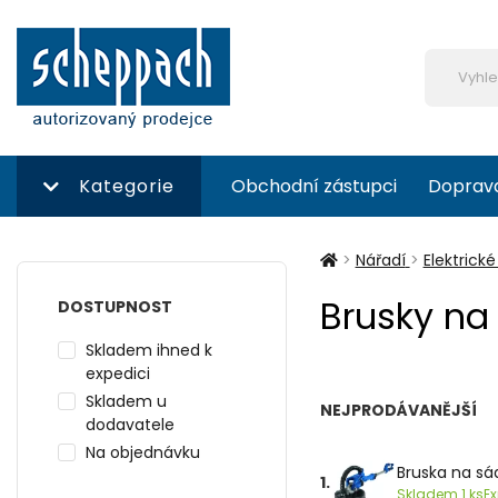
Kategorie
Obchodní zástupci
Doprav
>
Nářadí
>
Elektrické
Brusky na
DOSTUPNOST
Skladem ihned k
expedici
Skladem u
NEJPRODÁVANĚJŠÍ
dodavatele
Na objednávku
Bruska na sád
1.
Skladem 1 ks
Ex