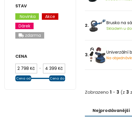
STAV
Novinka
Akce
Bruska na sá
2.
Dárek
Skladem u dod
zdarma
Univerzální b
3.
CENA
Na objednávk
-
Cena od
Cena do
Zobrazeno
1
-
3
(z
3
z
Nejprodávanější