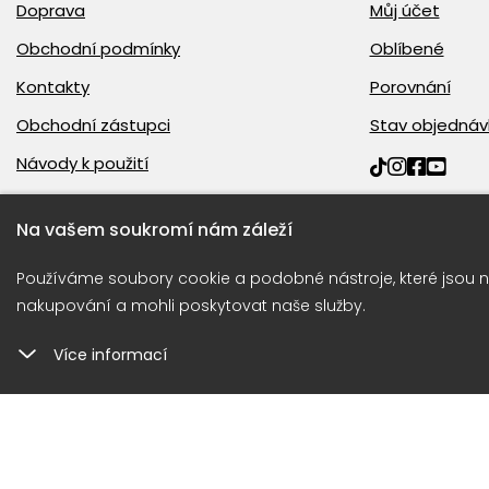
Doprava
Můj účet
Obchodní podmínky
Oblíbené
Kontakty
Porovnání
Obchodní zástupci
Stav objednáv
Návody k použití
Na vašem soukromí nám záleží
Používáme soubory cookie a podobné nástroje, které jsou n
nakupování a mohli poskytovat naše služby.
Možnosti dopravy
Více informací