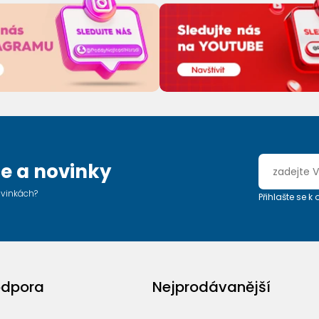
e a novinky
ovinkách?
Přihlašte se k
odpora
Nejprodávanější