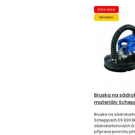
Extra sleva
Skladem
Bruska na sádrok
materiály Schep
Bruska na sádrokarto
Scheppach DS 920 B
sádrokartonových či
příprava povrchu p