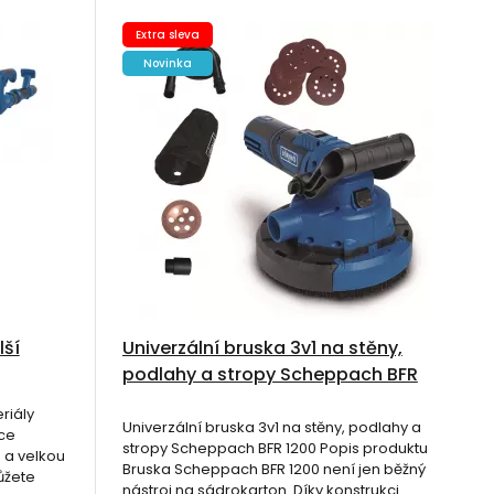
Extra sleva
Novinka
lší
Univerzální bruska 3v1 na stěny,
podlahy a stropy Scheppach BFR
1200
riály
Univerzální bruska 3v1 na stěny, podlahy a
sce
stropy Scheppach BFR 1200 Popis produktu
 a velkou
Bruska Scheppach BFR 1200 není jen běžný
ůžete
nástroj na sádrokarton. Díky konstrukci