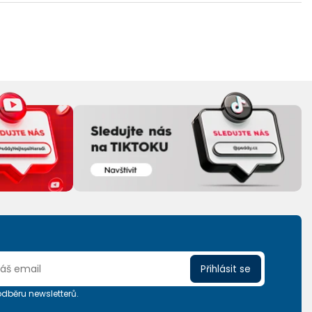
Přihlásit se
 odběru newsletterů.