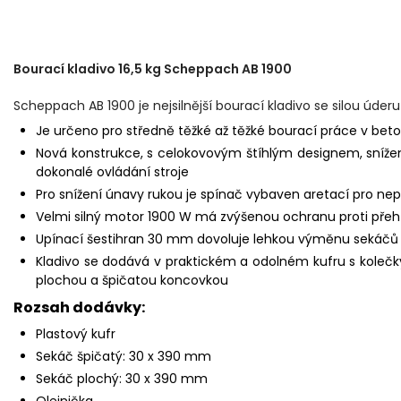
Bourací kladivo 16,5 kg Scheppach AB 1900
Scheppach AB 1900 je nejsilnější bourací kladivo se silou úderu
Je určeno pro středně těžké až těžké bourací práce v bet
Nová konstrukce, s celokovovým štíhlým designem, sníže
dokonalé ovládání stroje
Pro snížení únavy rukou je spínač vybaven aretací pro nepř
Velmi silný motor 1900 W má zvýšenou ochranu proti přeh
Upínací šestihran 30 mm dovoluje lehkou výměnu sekáčů a 
Kladivo se dodává v praktickém a odolném kufru s kolečk
plochou a špičatou koncovkou
Rozsah dodávky:
Plastový kufr
Sekáč špičatý: 30 x 390 mm
Sekáč plochý: 30 x 390 mm
Olejnička