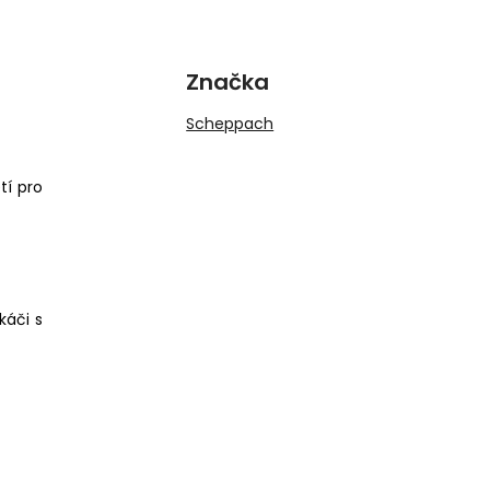
Značka
Scheppach
tí pro
káči s