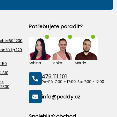
Potřebujete poradit?
ach MBS 1200
nožů jig 120
Sabina
Lenka
Martin
 150
S 310
476 111 101
 s
Po-Pá: 7:00 – 17:00, So: 7:30 - 12:00
 2800
info@peddy.cz
Spolehlivý obchod