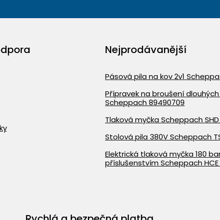
odpora
Nejprodávanější
Pásová pila na kov 2v1 Schepp
Přípravek na broušení dlouhých 
Scheppach 89490709
Tlaková myčka Scheppach SHD
ky
Stolová pila 380V Scheppach T
Elektrická tlaková myčka 180 bar
příslušenstvím Scheppach HCE
Rychlá a bezpečná platba