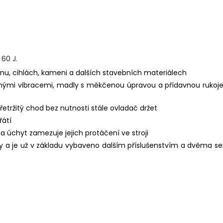
 60 J.
onu, cihlách, kameni a dalších stavebních materiálech
nými vibracemi, madly s měkčenou úpravou a přídavnou rukoje
etržitý chod bez nutnosti stále ovladač držet
řátí
úchyt zamezuje jejich protáčení ve stroji
y a je už v základu vybaveno dalším příslušenstvím a dvěma se