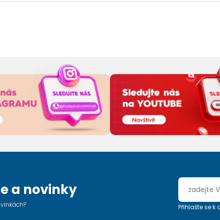
e a novinky
ovinkách?
Přihlašte se k