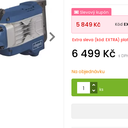
Slevový kupón
5 849 Kč
Kód
E
Extra sleva (kód: EXTRA) pla
6 499 Kč
s DP
Na objednávku
ks