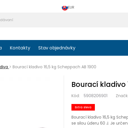
EUR
a
Kontakty
Stav objednávky
diva
>
Bourací kladivo 16,5 kg Scheppach AB 1900
Bourací kladivo
Kód:
5908206901
Značk
Extra sleva
Bourací kladivo 16,5 kg Sche
se silou úderu 60 J. Je urče