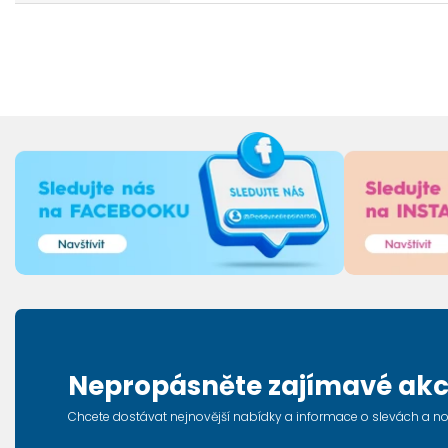
Nepropásněte zajímavé akc
Chcete dostávat nejnovější nabídky a informace o slevách a n