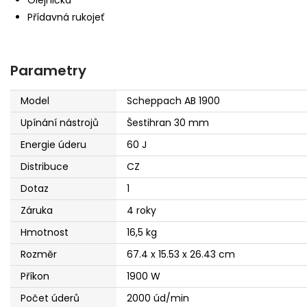
Přídavná rukojeť
Parametry
Model
Scheppach AB 1900
Upínání nástrojů
Šestihran 30 mm
Energie úderu
60 J
Distribuce
CZ
Dotaz
1
Záruka
4 roky
Hmotnost
16,5 kg
Rozměr
67.4 x 15.53 x 26.43 cm
Příkon
1900 W
Počet úderů
2000 úd/min