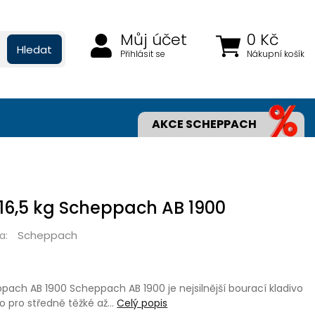
Můj účet
0 Kč
Hledat
Přihlásit se
Nákupní košík
AKCE SCHEPPACH
 16,5 kg Scheppach AB 1900
Scheppach
a:
ppach AB 1900 Scheppach AB 1900 je nejsilnější bourací kladivo
no pro středně těžké až…
Celý popis