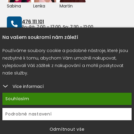
Sabina
Lenka
Martin
476 111 101
Po-Pá: 7:00 – 17:00, So: 7:30 - 12:00
Na vašem soukromí nám záleží
info@peddy.cz
Používáme soubory cookie a podobné nástroje, které jsou
nezbytné k tomu, abychom Vám umožnili nakupovat,
vylepšovali Váš zážitek z nakupování a mohli poskytovat
Možnosti dopravy
naše služby.
Více informací
Rychlá a bezpečná platba
Souhlasím
Podrobné nastavení
Copyright © 2026 |
E-shop JEDNIČKY
|
Marketing
DOKTOR
ESHOP
&
BANERY
Odmítnout vše
Používáme soubory cookie