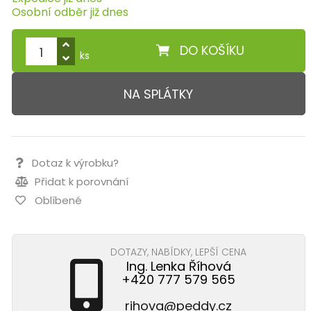
Osobní odběr již dnes
DO KOŠÍKU
ks
NA SPLÁTKY
Dotaz k výrobku?
Přidat k porovnání
Oblíbené
DOTAZY, NABÍDKY, LEPŠÍ CENA
Ing. Lenka Říhová
+420 777 579 565
rihova@peddy.cz