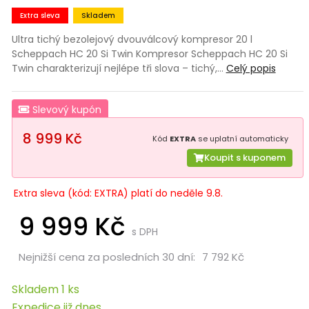
Extra sleva
Skladem
Ultra tichý bezolejový dvouválcový kompresor 20 l
Scheppach HC 20 Si Twin Kompresor Scheppach HC 20 Si
Twin charakterizují nejlépe tři slova – tichý,…
Celý popis
Slevový kupón
8 999 Kč
Kód
EXTRA
se uplatní automaticky
Koupit s kuponem
Extra sleva (kód: EXTRA) platí do neděle 9.8.
9 999 Kč
s DPH
Nejnižší cena za posledních 30 dní:
7 792 Kč
Skladem 1 ks
Expedice již dnes