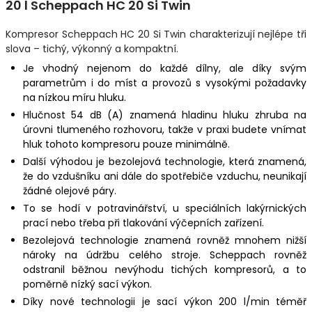
20 l Scheppach HC 20 Si Twin
Kompresor Scheppach HC 20 Si Twin charakterizují nejlépe tři
slova – tichý, výkonný a kompaktní.
Je vhodný nejenom do každé dílny, ale díky svým
parametrům i do míst a provozů s vysokými požadavky
na nízkou míru hluku.
Hlučnost 54 dB (A) znamená hladinu hluku zhruba na
úrovni tlumeného rozhovoru, takže v praxi budete vnímat
hluk tohoto kompresoru pouze minimálně.
Další výhodou je bezolejová technologie, která znamená,
že do vzdušníku ani dále do spotřebiče vzduchu, neunikají
žádné olejové páry.
To se hodí v potravinářství, u speciálních lakýrnických
prací nebo třeba při tlakování výčepních zařízení.
Bezolejová technologie znamená rovněž mnohem nižší
nároky na údržbu celého stroje. Scheppach rovněž
odstranil běžnou nevýhodu tichých kompresorů, a to
poměrně nízký sací výkon.
Díky nové technologii je sací výkon 200 l/min téměř