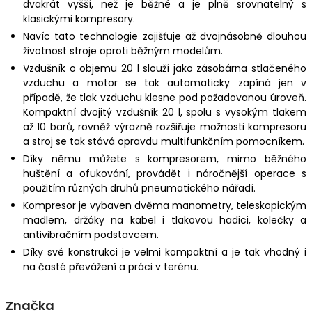
dvakrát vyšší, než je běžné a je plně srovnatelný s
klasickými kompresory.
Navíc tato technologie zajišťuje až dvojnásobně dlouhou
životnost stroje oproti běžným modelům.
Vzdušník o objemu 20 l slouží jako zásobárna stlačeného
vzduchu a motor se tak automaticky zapíná jen v
případě, že tlak vzduchu klesne pod požadovanou úroveň.
Kompaktní dvojitý vzdušník 20 l, spolu s vysokým tlakem
až 10 barů, rovněž výrazně rozšiřuje možnosti kompresoru
a stroj se tak stává opravdu multifunkčním pomocníkem.
Díky němu můžete s kompresorem, mimo běžného
huštění a ofukování, provádět i náročnější operace s
použitím různých druhů pneumatického nářadí.
Kompresor je vybaven dvěma manometry, teleskopickým
madlem, držáky na kabel i tlakovou hadici, kolečky a
antivibračním podstavcem.
Díky své konstrukci je velmi kompaktní a je tak vhodný i
na časté převážení a práci v terénu.
Značka