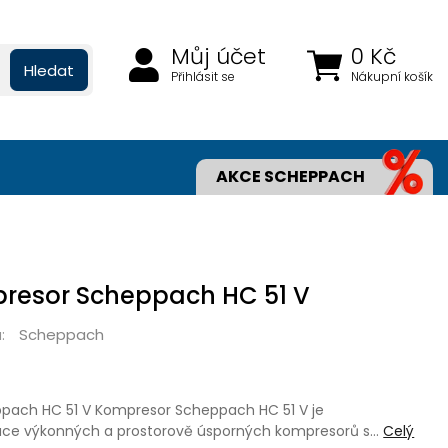
Můj účet
0 Kč
Hledat
Přihlásit se
Nákupní košík
AKCE SCHEPPACH
presor Scheppach HC 51 V
Scheppach
:
pach HC 51 V Kompresor Scheppach HC 51 V je
ace výkonných a prostorově úsporných kompresorů s…
Celý