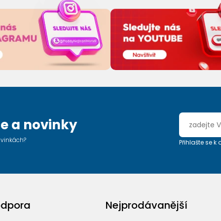
e a novinky
ovinkách?
Přihlašte se k
odpora
Nejprodávanější