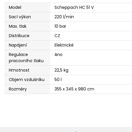
Model
Scheppach HC 51 V
Sací výkon
220 l/min
Max. tlak
10 bar
Distribuce
CZ
Napájení
Elektrické
Regulace
Ano
pracovního tlaku
Hmotnost
22,5 kg
Objem vzdušníku
50 l
Rozměry
355 x 345 x 980 cm