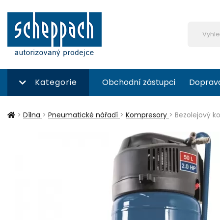
Kategorie
Obchodní zástupci
Doprav
>
Dílna
>
Pneumatické nářadí
>
Kompresory
>
Bezolejový k