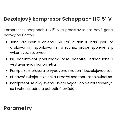
Bezolejový kompresor Scheppach HC 51 V
Kompresor Scheppach HC 51 V je představitelem nové gene
nároky na údržbu.
Jeho vzdušník o objemu 50 litrů a tlak 10 barů jsou z
ofukováním, sponkováním a rovněž práce spojené s 
výkonovou rezervou
Při dofukování pneumatik zase oceníte jednoduché 
vestavěného manometru
Pumpa kompresoru je vybavena moderní bezolejovou techn
Přídavná rukojeť a kolečka umožní snadnou manipulaci se
Kompresor se díky svému tvaru vejde i do velmi stísněný
se i velmi snadno a pohodlně ovládá
Parametry