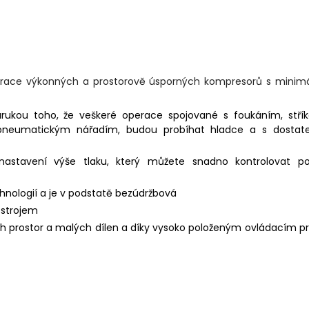
race výkonných a prostorově úsporných kompresorů s minimá
árukou toho, že veškeré operace spojované s foukáním, stří
pneumatickým nářadím, budou probíhat hladce a s dostat
nastavení výše tlaku, který můžete snadno kontrolovat p
ologií a je v podstatě bezúdržbová
 strojem
ch prostor a malých dílen a díky vysoko položeným ovládacím 