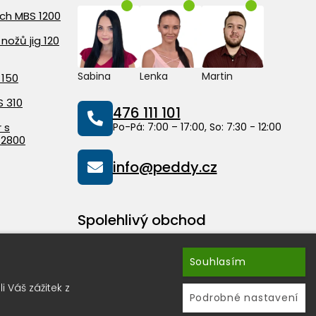
ach MBS 1200
nožů jig 120
Sabina
Lenka
Martin
 150
S 310
476 111 101
 s
Po-Pá: 7:00 – 17:00, So: 7:30 - 12:00
 2800
info@peddy.cz
Spolehlivý obchod
Souhlasím
 Váš zážitek z
Podrobné nastavení