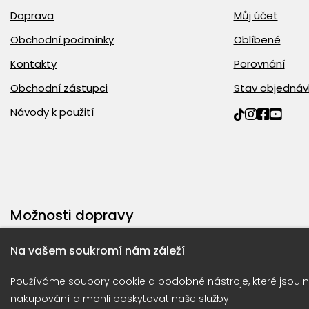
Doprava
Můj účet
Obchodní podmínky
Oblíbené
Kontakty
Porovnání
Obchodní zástupci
Stav objednáv
Návody k použití
Možnosti dopravy
Na vašem soukromí nám záleží
Používáme soubory cookie a podobné nástroje, které jsou n
nakupování a mohli poskytovat naše služby.