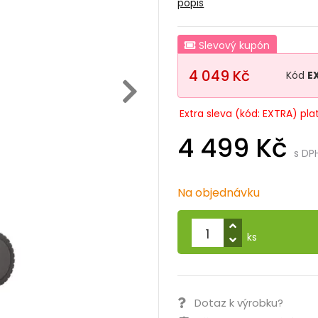
popis
Slevový kupón
4 049 Kč
Kód
E
Extra sleva (kód: EXTRA) pla
4 499 Kč
s DP
Na objednávku
ks
Dotaz k výrobku?