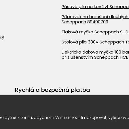
Pásová pila na kov 2v1 Schepp
Přípravek na broušení dlouhých 
Scheppach 89490709
Tlaková myčka Scheppach SHD
ky
Stolová pila 380V Scheppach T
Elektrická tlaková myčka 180 bar
příslušenstvím Scheppach HCE
Rychlá a bezpečná platba
ezbytné k tomu, abychom Vám umožnili nakupovat, vylepšovali