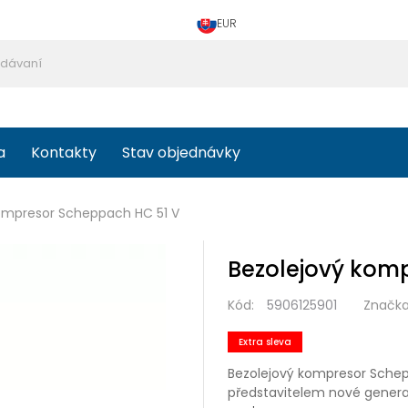
EUR
a
Kontakty
Stav objednávky
ompresor Scheppach HC 51 V
Bezolejový kom
Kód:
5906125901
Značka
Extra sleva
Bezolejový kompresor Schep
představitelem nové gener