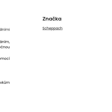
Značka
Scheppach
lními
káním,
ečnou
omocí
prvkům