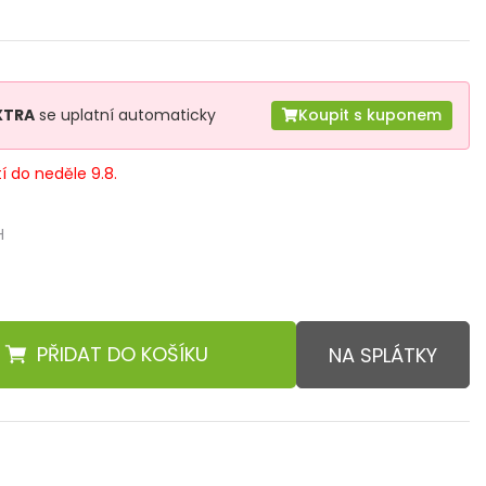
XTRA
se uplatní automaticky
Koupit s kuponem
tí do neděle 9.8.
H
PŘIDAT
DO KOŠÍKU
NA SPLÁTKY