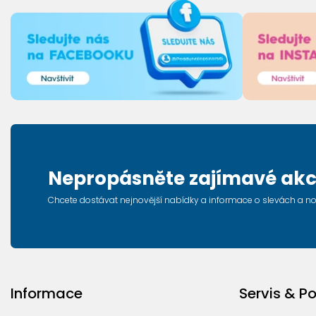
Nepropásněte zajímavé akc
Chcete dostávat nejnovější nabídky a informace o slevách a n
Informace
Servis & P