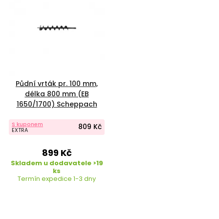
Půdní vrták pr. 100 mm,
délka 800 mm (EB
1650/1700) Scheppach
7904702701
S kuponem
809 Kč
EXTRA
899 Kč
Skladem u dodavatele >19
ks
Termín expedice 1-3 dny