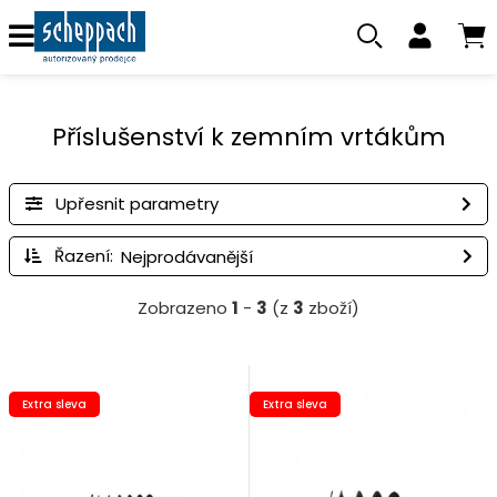
Příslušenství k zemním vrtákům
Upřesnit parametry
Řazení:
Zobrazeno
1
-
3
(z
3
zboží)
Extra sleva
Extra sleva