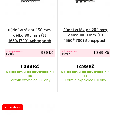
Půdní vrták pr. 200 mm,
Půdní vrták pr. 150 mm,
délka 1000 mm (EB
délka 800 mm (EB
1650/1700) Scheppach
1650/1700) Scheppach
7904702703
7904702702
S kuponem
S kuponem
989 Kč
1 349 Kč
EXTRA
EXTRA
1 099 Kč
1 499 Kč
Skladem u dodavatele >11
Skladem u dodavatele >14
ks
ks
Termín expedice 1-3 dny
Termín expedice 1-3 dny
Extra sleva