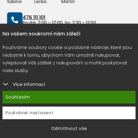
Sabina
Lenka
Martin
476 111 101
Po-Pá: 7:00 – 17:00, So: 7:30 - 12:00
Na vašem soukromí nám záleží
info@peddy.cz
Používáme soubory cookie a podobné nástroje, které jsou
nezbytné k tomu, abychom Vám umožnili nakupovat,
Možnosti dopravy
vylepšovali Váš zážitek z nakupování a mohli poskytovat
naše služby.
Více informací
Rychlá a bezpečná platba
Souhlasím
Podrobné nastavení
Copyright © 2026 |
E-shop JEDNIČKY
|
Marketing
DOKTOR
ESHOP
&
BANERY
Odmítnout vše
Používáme soubory cookie