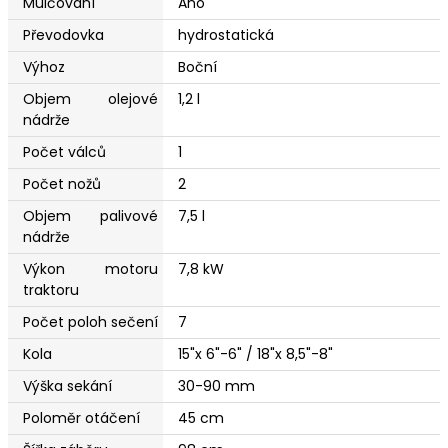
Mulčování
Ano
Převodovka
hydrostatická
Výhoz
Boční
Objem olejové
1,2 l
nádrže
Počet válců
1
Počet nožů
2
Objem palivové
7,5 l
nádrže
Výkon motoru
7,8 kW
traktoru
Počet poloh sečení
7
Kola
15"x 6"-6" / 18"x 8,5"-8"
Výška sekání
30-90 mm
Poloměr otáčení
45 cm