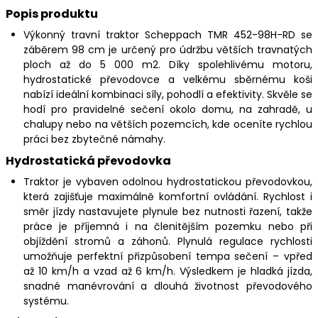
Popis produktu
Výkonný travní traktor Scheppach TMR 452-98H-RD se
záběrem 98 cm je určený pro údržbu větších travnatých
ploch až do 5 000 m2. Díky spolehlivému motoru,
hydrostatické převodovce a velkému sběrnému koši
nabízí ideální kombinaci síly, pohodlí a efektivity. Skvěle se
hodí pro pravidelné sečení okolo domu, na zahradě, u
chalupy nebo na větších pozemcích, kde oceníte rychlou
práci bez zbytečné námahy.
Hydrostatická převodovka
Traktor je vybaven odolnou hydrostatickou převodovkou,
která zajišťuje maximálně komfortní ovládání. Rychlost i
směr jízdy nastavujete plynule bez nutnosti řazení, takže
práce je příjemná i na členitějším pozemku nebo při
objíždění stromů a záhonů. Plynulá regulace rychlosti
umožňuje perfektní přizpůsobení tempa sečení – vpřed
až 10 km/h a vzad až 6 km/h. Výsledkem je hladká jízda,
snadné manévrování a dlouhá životnost převodového
systému.