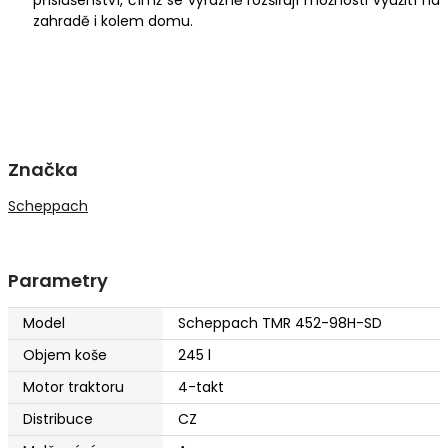
příslušenství, čímž se výrazně rozšiřují možnosti využití na
zahradě i kolem domu.
Značka
Scheppach
Parametry
Model
Scheppach TMR 452-98H-SD
Objem koše
245 l
Motor traktoru
4-takt
Distribuce
CZ