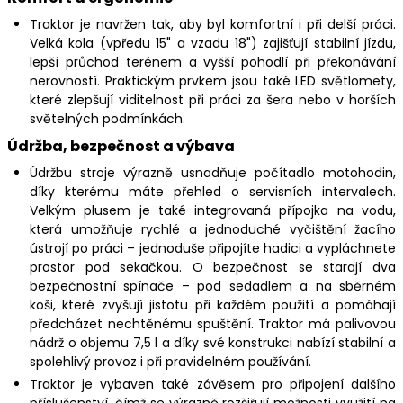
Traktor je navržen tak, aby byl komfortní i při delší práci.
Velká kola (vpředu 15" a vzadu 18") zajišťují stabilní jízdu,
lepší průchod terénem a vyšší pohodlí při překonávání
nerovností. Praktickým prvkem jsou také LED světlomety,
které zlepšují viditelnost při práci za šera nebo v horších
světelných podmínkách.
Údržba, bezpečnost a výbava
Údržbu stroje výrazně usnadňuje počítadlo motohodin,
díky kterému máte přehled o servisních intervalech.
Velkým plusem je také integrovaná přípojka na vodu,
která umožňuje rychlé a jednoduché vyčištění žacího
ústrojí po práci – jednoduše připojíte hadici a vypláchnete
prostor pod sekačkou. O bezpečnost se starají dva
bezpečnostní spínače – pod sedadlem a na sběrném
koši, které zvyšují jistotu při každém použití a pomáhají
předcházet nechtěnému spuštění. Traktor má palivovou
nádrž o objemu 7,5 l a díky své konstrukci nabízí stabilní a
spolehlivý provoz i při pravidelném používání.
Traktor je vybaven také závěsem pro připojení dalšího