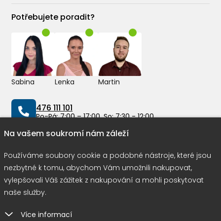
Potřebujete poradit?
Sabina
Lenka
Martin
476 111 101
Po-Pá: 7:00 – 17:00, So: 7:30 - 12:00
Na vašem soukromí nám záleží
info@peddy.cz
Používáme soubory cookie a podobné nástroje, které jsou
nezbytné k tomu, abychom Vám umožnili nakupovat,
vylepšovali Váš zážitek z nakupování a mohli poskytovat
Možnosti dopravy
naše služby.
Více informací
Rychlá a bezpečná platba