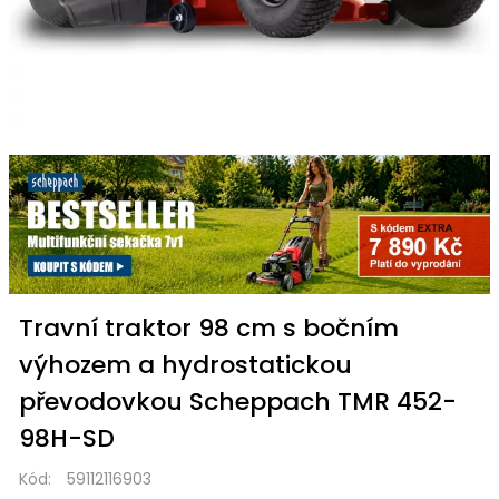
Travní traktor 98 cm s bočním
výhozem a hydrostatickou
převodovkou Scheppach TMR 452-
98H-SD
Kód:
59112116903