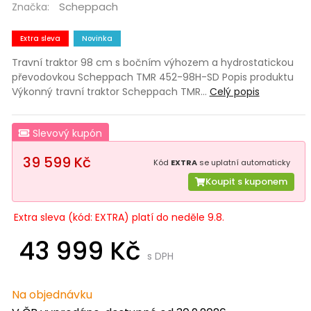
Scheppach
Značka:
Extra sleva
Novinka
Travní traktor 98 cm s bočním výhozem a hydrostatickou
převodovkou Scheppach TMR 452-98H-SD Popis produktu
Výkonný travní traktor Scheppach TMR…
Celý popis
Slevový kupón
39 599 Kč
Kód
EXTRA
se uplatní automaticky
Koupit s kuponem
Extra sleva (kód: EXTRA) platí do neděle 9.8.
43 999 Kč
s DPH
Na objednávku