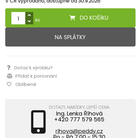
V ČR vyprodáno, dostupné od 30.9.2026
DO KOŠÍKU
ks
NA SPLÁTKY
Dotaz k výrobku?
Přidat k porovnání
Oblíbené
DOTAZY, NABÍDKY, LEPŠÍ CENA
Ing. Lenka Říhová
+420 777 579 565
rihova@peddy.cz
Po - Pá 7:00 - 15:30