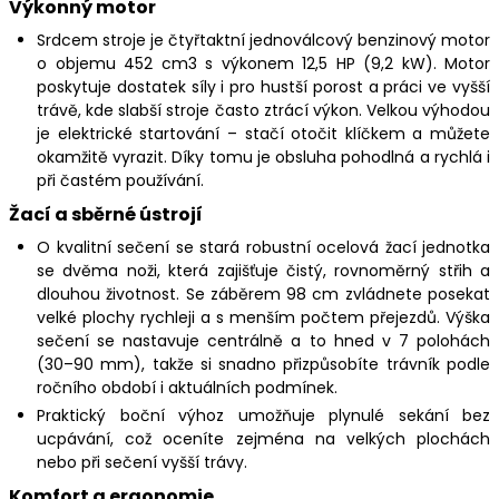
Výkonný motor
Srdcem stroje je čtyřtaktní jednoválcový benzinový motor
o objemu 452 cm3 s výkonem 12,5 HP (9,2 kW). Motor
poskytuje dostatek síly i pro hustší porost a práci ve vyšší
trávě, kde slabší stroje často ztrácí výkon. Velkou výhodou
je elektrické startování – stačí otočit klíčkem a můžete
okamžitě vyrazit. Díky tomu je obsluha pohodlná a rychlá i
při častém používání.
Žací a sběrné ústrojí
O kvalitní sečení se stará robustní ocelová žací jednotka
se dvěma noži, která zajišťuje čistý, rovnoměrný střih a
dlouhou životnost. Se záběrem 98 cm zvládnete posekat
velké plochy rychleji a s menším počtem přejezdů. Výška
sečení se nastavuje centrálně a to hned v 7 polohách
(30–90 mm), takže si snadno přizpůsobíte trávník podle
ročního období i aktuálních podmínek.
Praktický boční výhoz umožňuje plynulé sekání bez
ucpávání, což oceníte zejména na velkých plochách
nebo při sečení vyšší trávy.
Komfort a ergonomie