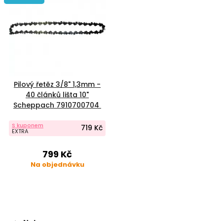
Pilový řetěz 3/8" 1,3mm -
40 článků lišta 10"
Scheppach 7910700704
S kuponem
719 Kč
EXTRA
799 Kč
Na objednávku