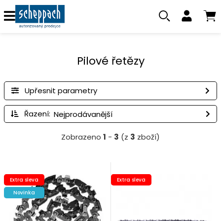
Pilové řetězy
Upřesnit parametry
Řazení:
Zobrazeno
1
-
3
(z
3
zboží)
Extra sleva
Extra sleva
Novinka