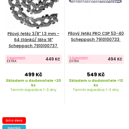
Pilový řetěz PRO CSP 53-40
Pilový řetěz 3/8" 1,3 mm -
Scheppach 7910100733
64 článků/ lišta 18"
Scheppach 7910100737
S kuponem
S kuponem
449 Kč
494 Kč
EXTRA
EXTRA
499 Kč
549 Kč
Skladem u dodavatele >20
Skladem u dodavatele >12
ks
ks
Termín expedice 1-3 dny
Termín expedice 1-3 dny
Extra sleva
Novinka