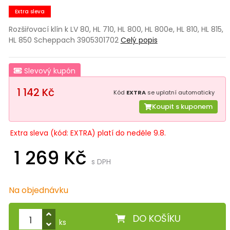
Extra sleva
Rozšiřovací klín k LV 80, HL 710, HL 800, HL 800e, HL 810, HL 815,
HL 850 Scheppach 3905301702
Celý popis
Slevový kupón
1 142 Kč
Kód
EXTRA
se uplatní automaticky
Koupit s kuponem
Extra sleva (kód: EXTRA) platí do neděle 9.8.
1 269 Kč
s DPH
Na objednávku
DO KOŠÍKU
ks