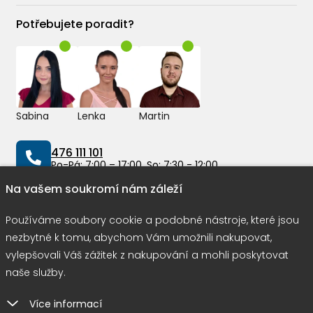
Potřebujete poradit?
Sabina
Lenka
Martin
476 111 101
Po-Pá: 7:00 – 17:00, So: 7:30 - 12:00
Na vašem soukromí nám záleží
info@peddy.cz
Používáme soubory cookie a podobné nástroje, které jsou
nezbytné k tomu, abychom Vám umožnili nakupovat,
vylepšovali Váš zážitek z nakupování a mohli poskytovat
Možnosti dopravy
naše služby.
Více informací
Rychlá a bezpečná platba