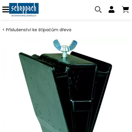
Příslušenství ke štípačům dřeva