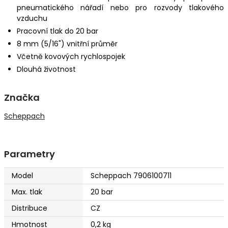
pneumatického nářadí nebo pro rozvody tlakového
vzduchu
Pracovní tlak do 20 bar
8 mm (5/16") vnitřní průměr
Včetně kovových rychlospojek
Dlouhá životnost
Značka
Scheppach
Parametry
Model
Scheppach 7906100711
Max. tlak
20 bar
Distribuce
CZ
Hmotnost
0,2 kg