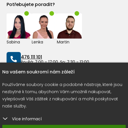
Potřebujete poradit?
Sabina
Lenka
Martin
476 111 101
Po-Pá: 7:00 – 17:00, So: 7:30 - 12:00
Na vašem soukromí nám záleží
info@peddy.cz
Používáme soubory cookie a podobné nástroje, které jsou
nezbytné k tomu, abychom Vám umožnili nakupovat,
vylepšovali Váš zážitek z nakupování a mohli poskytovat
Možnosti dopravy
naše služby.
Více informací
Rychlá a bezpečná platba