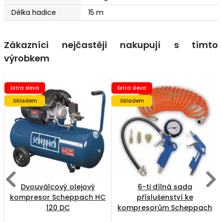
Délka hadice
15 m
Zákazníci nejčastěji nakupují s tímto
výrobkem
Extra sleva
Extra sleva
Skladem
Skladem
Dvouválcový olejový
6-ti dílná sada
kompresor Scheppach HC
příslušenství ke
120 DC
kompresorům Scheppach
7906100727