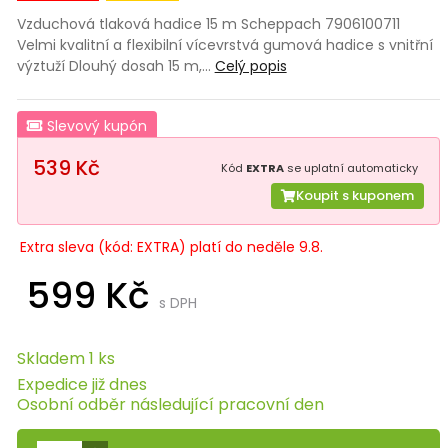
Vzduchová tlaková hadice 15 m Scheppach 7906100711
Velmi kvalitní a flexibilní vícevrstvá gumová hadice s vnitřní
výztuží Dlouhý dosah 15 m,…
Celý popis
Slevový kupón
539 Kč
Kód
EXTRA
se uplatní automaticky
Koupit s kuponem
Extra sleva (kód: EXTRA) platí do neděle 9.8.
599 Kč
s DPH
Skladem 1 ks
Expedice již dnes
Osobní odběr následující pracovní den