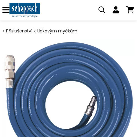
Příslušenství k tlakovým myčkám