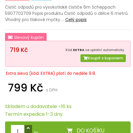
Čistič odpadů pro vysokotlaké čističe 6m Scheppach
5907702709 Popis produktu Čistič odpadů o délce 6 metrů.
Vhodný pro tlakové myčky …
Celý popis
Slevový kupón
719 Kč
Kód
EXTRA
se uplatní automaticky
Koupit s kuponem
Extra sleva (kód: EXTRA) platí do neděle 9.8.
799 Kč
s DPH
Skladem u dodavatele >16 ks
Termín expedice 1-3 dny
DO KOŠÍKU
ks