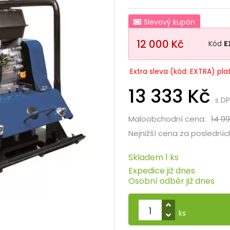
Slevový kupón
12 000 Kč
Kód
E
Extra sleva (kód: EXTRA) pla
13 333 Kč
s D
Maloobchodní cena:
14 99
Nejnižší cena za posledních
Skladem 1 ks
Expedice již dnes
Osobní odběr již dnes
ks