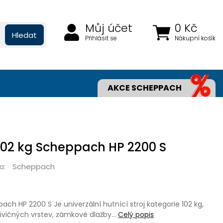
Můj účet
0 Kč
Hledat
Přihlásit se
Nákupní košík
AKCE SCHEPPACH
102 kg Scheppach HP 2200 S
Scheppach
a:
ach HP 2200 S Je univerzální hutnící stroj kategorie 102 kg,
živičných vrstev, zámkové dlažby…
Celý popis