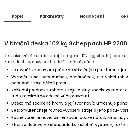
Popis
Parametry
Hodnocení
Ke 
Vibrační deska 102 kg Scheppach HP 2200
Je univerzální hutnící stroj kategorie 102 kg, vhodný pro 
zahradách, opravy cest a další terénní práce.
Je rovněž vhodný pro práce ve stísněných prostorech, jako
Vyznačuje se jednoduchou, nenáročnou, ale velmi robus
podobné stroje běžně pracují
Základní předností tohoto stroje je silný značkový motor
tudíž maximálně odolná vůči prasknutí
Deska má zaoblené hrany a její tvar navíc umožňuje pohod
Bezkonkurenční je rovněž vyvážení stroje a jeho posuv v
Posuv vpřed je navíc dimenzován pouze natolik silně, aby o
Stroj se dodává ve standardu kompletně vybaven, takže ob