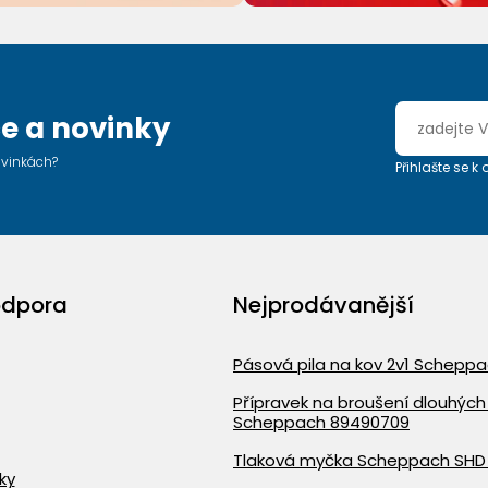
e a novinky
ovinkách?
Přihlašte se k
odpora
Nejprodávanější
Pásová pila na kov 2v1 Schepp
Přípravek na broušení dlouhých 
Scheppach 89490709
Tlaková myčka Scheppach SHD
ky