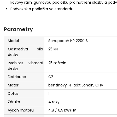
kovový rám, gumovou podložku pro hutnění dlažby a podvo
Podvozek a podložka ve standardu
Parametry
Model
Scheppach HP 2200 S
Odstředivá síla
25 kN
desky
Rychlost vibrační
25 m/min
desky
Distribuce
CZ
Motor
benzinový, 4-takt Loncin, OHV
Dotaz
1
Záruka
4 roky
Výkon motoru
4.8 / 6,5 kW/HP