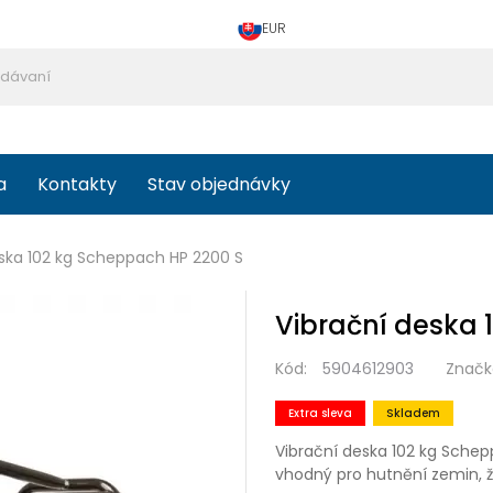
EUR
a
Kontakty
Stav objednávky
eska 102 kg Scheppach HP 2200 S
Vibrační deska 
Kód:
5904612903
Značk
Extra sleva
Skladem
Vibrační deska 102 kg Schepp
vhodný pro hutnění zemin, 