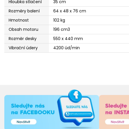
Hloubka stlačení
35 cm
Rozměry balení
64 x 48 x 76 cm
Hmotnost
102 kg
Obsah motoru
196 cm3
Rozměr desky
550 x 440 mm
Vibrační údery
4200 úd/min