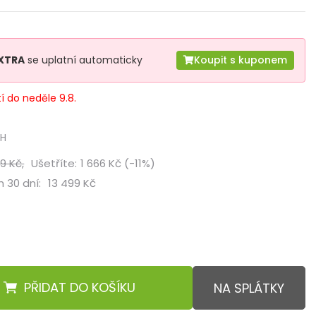
XTRA
se uplatní automaticky
Koupit s kuponem
tí do neděle 9.8.
PH
9 Kč,
Ušetříte:
1 666 Kč (-11%)
 30 dní:
13 499 Kč
PŘIDAT
DO KOŠÍKU
NA SPLÁTKY