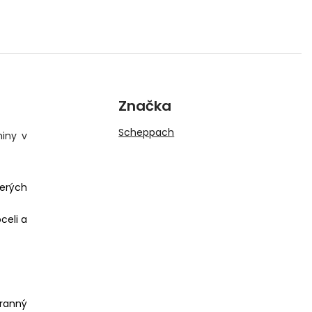
Značka
Scheppach
miny v
terých
celi a
hranný