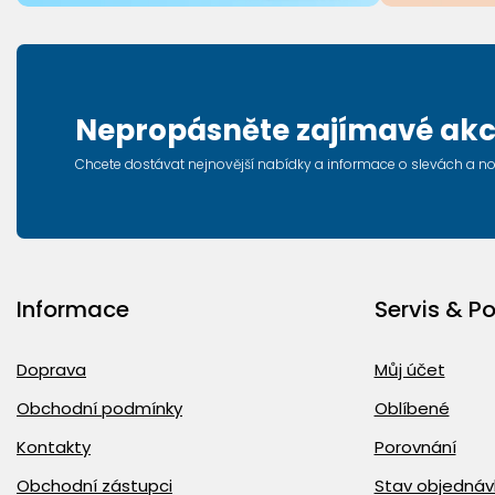
Nepropásněte zajímavé akc
Chcete dostávat nejnovější nabídky a informace o slevách a n
Informace
Servis & P
Doprava
Můj účet
Obchodní podmínky
Oblíbené
Kontakty
Porovnání
Obchodní zástupci
Stav objednáv