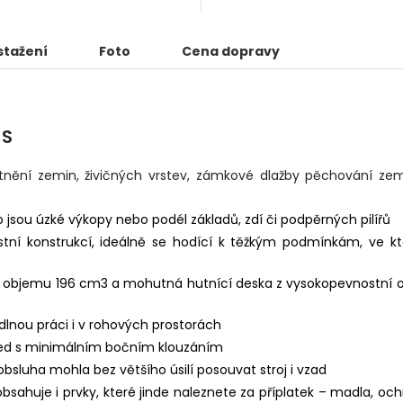
stažení
Foto
Cena dopravy
 S
hutnění zemin, živičných vrstev, zámkové dlažby pěchování ze
 jsou úzké výkopy nebo podél základů, zdí či podpěrných pilířů
tní konstrukcí, ideálně se hodící k těžkým podmínkám, ve k
 o objemu 196 cm3 a mohutná hutnící deska z vysokopevnostní o
lnou práci i v rohových prostorách
před s minimálním bočním klouzáním
bsluha mohla bez většího úsilí posouvat stroj i vzad
sahuje i prvky, které jinde naleznete za příplatek – madla, oc