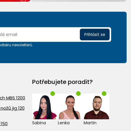
Přihlásit se
 odběru newsletterů.
Potřebujete poradit?
ach MBS 1200
nožů jig 120
Sabina
Lenka
Martin
 150