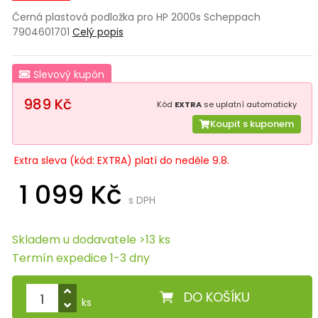
Černá plastová podložka pro HP 2000s Scheppach
7904601701
Celý popis
Slevový kupón
989 Kč
Kód
EXTRA
se uplatní automaticky
Koupit s kuponem
Extra sleva (kód: EXTRA) platí do neděle 9.8.
1 099 Kč
s DPH
Skladem u dodavatele >13 ks
Termín expedice 1-3 dny
DO KOŠÍKU
ks