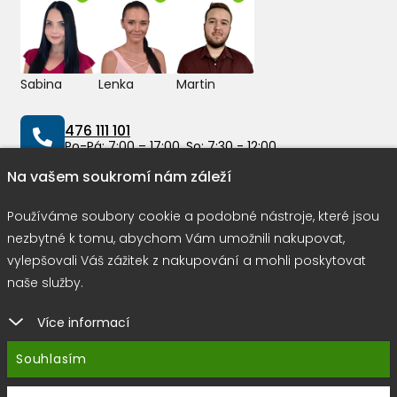
Sabina
Lenka
Martin
476 111 101
Po-Pá: 7:00 – 17:00, So: 7:30 - 12:00
Na vašem soukromí nám záleží
info@peddy.cz
Používáme soubory cookie a podobné nástroje, které jsou
nezbytné k tomu, abychom Vám umožnili nakupovat,
vylepšovali Váš zážitek z nakupování a mohli poskytovat
Možnosti dopravy
naše služby.
Více informací
Rychlá a bezpečná platba
Souhlasím