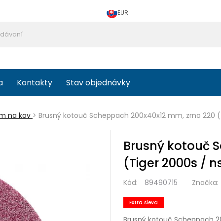
EUR
a
Kontakty
Stav objednávky
ám na kov
>
Brusný kotouč Scheppach 200x40x12 mm, zrno 220 (
Brusný kotouč 
(Tiger 2000s / 
Kód:
89490715
Značka:
Extra sleva
Brusný kotouč Scheppach 2