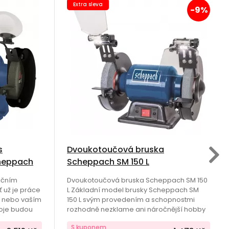
Extra sleva
-9%
s
Dvoukotoučová bruska
heppach
Scheppach SM 150 L
kčním
Dvoukotoučová bruska Scheppach SM 150
 už je práce
L Základní model brusky Scheppach SM
m nebo vaším
150 L svým provedením a schopnostmi
roje budou
rozhodně nezklame ani náročnější hobby
e
uživatele. Má pevnou konstrukci, přesné
S kuponem
u můžete
vedení brusných kotoučů a tichý, výkonný