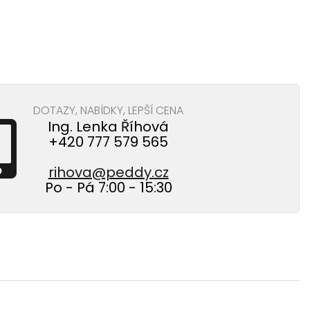
DOTAZY, NABÍDKY, LEPŠÍ CENA
Ing. Lenka Říhová
+420 777 579 565
rihova@peddy.cz
Po - Pá 7:00 - 15:30