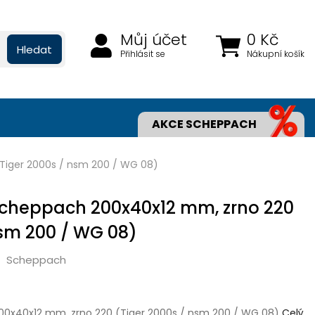
Můj účet
0 Kč
Hledat
Přihlásit se
Nákupní košík
AKCE SCHEPPACH
Tiger 2000s / nsm 200 / WG 08)
Scheppach 200x40x12 mm, zrno 220
nsm 200 / WG 08)
Scheppach
00x40x12 mm, zrno 220 (Tiger 2000s / nsm 200 / WG 08)
Celý