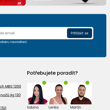
Přihlásit se
 odběru newsletterů.
Potřebujete poradit?
ach MBS 1200
nožů jig 120
Sabina
Lenka
Martin
 150