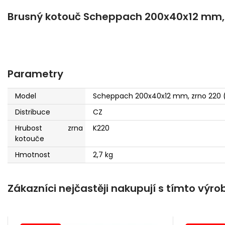
Brusný kotouč Scheppach 200x40x12 mm, z
Parametry
Model
Scheppach 200x40x12 mm, zrno 220 (
Distribuce
CZ
Hrubost zrna
K220
kotouče
Hmotnost
2,7 kg
Zákazníci nejčastěji nakupují s tímto výr