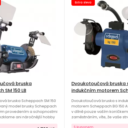
Extra sleva
učová bruska
Dvoukotoučová bruska 
h SM 150 LB
indukčním motorem Sc
BG 150
ová bruska Scheppach SM 150
Dvoukotoučová bruska s indu
vaný model brusky Scheppach
motorem Scheppach BG 150 Ať
vým provedením a schopnostmi
v dílně pouze vaším koníčke
zklame ani náročnější hobby
zaměstnáním, víte, že vaše st
Má pevnou konstrukci, přesné
dobře fungovat pouze s dobř
S kuponem
ných kotoučů a tichý, výkonný
nabroušenými nástroji. K tom