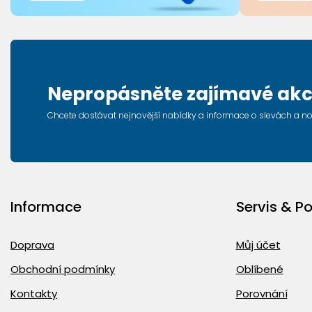
Nepropásněte zajímavé akc
Chcete dostávat nejnovější nabídky a informace o slevách a n
Informace
Servis & P
Doprava
Můj účet
Obchodní podmínky
Oblíbené
Kontakty
Porovnání