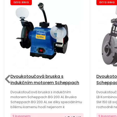
Extra sleva
Extra sleva
Dvoukotoučová bruska s
Dvoukoto
indukčním motorem Scheppach
Scheppac
BG 200 AL
Dvoukotoučová bruska s indukčním
Dvoukotouč
motorem Scheppach BG 200 AL Bruska
LB Kombino
Scheppach BG 200 AL se díky speciálnímu
SM 150 LB s
bílému kamenu hodí nejenom k
rozhodně ne
odstraňování povrchových vrstev u
uživatele. 
S kuponem
S kuponem
různých materiálů materiálů, ale je skvělá i
vedení brus