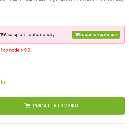
TRA
se uplatní automaticky
Koupit s kuponem
tí do neděle 9.8.
 ks
PŘIDAT
DO KOŠÍKU