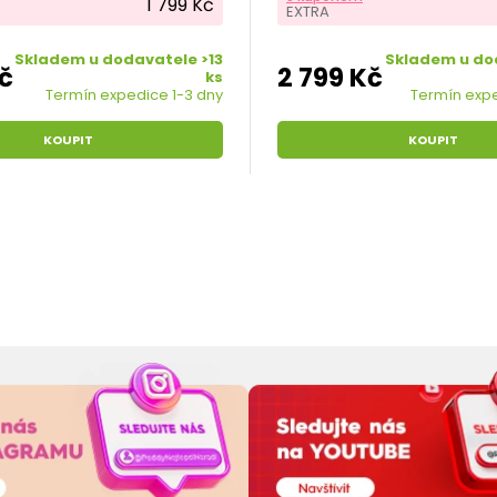
1 799 Kč
EXTRA
použít například tuto malou,...
Skladem u dodavatele >13
Skladem u do
Kč
2 799 Kč
ks
Termín expedice 1-3 dny
Termín expe
KOUPIT
KOUPIT