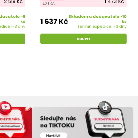
2 519 Kč
1 473 Kč
EXTRA
a...
davatele >8
Skladem u dodavatele >10
1 637 Kč
ks
ks
dice 1-3 dny
Termín expedice 1-3 dny
KOUPIT