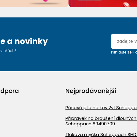
e a novinky
ovinkách?
Přihlašte se k
odpora
Nejprodávanější
Pásová pila na kov 2v1 Schepp
Přípravek na broušení dlouhých 
Scheppach 89490709
Tlaková myčka Scheppach SHD