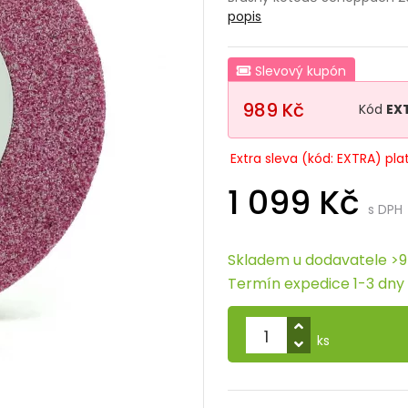
popis
Slevový kupón
989 Kč
Kód
EX
Extra sleva (kód: EXTRA) pla
1 099 Kč
s DPH
Skladem u dodavatele >9
Termín expedice 1-3 dny
ks