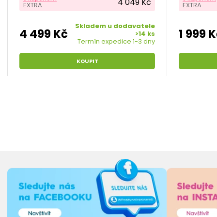
4 049 Kč
EXTRA
EXTRA
k velmi preciznímu...
a...
Skladem u dodavatele
4 499 Kč
1 999 
>14 ks
Termín expedice 1-3 dny
KOUPIT