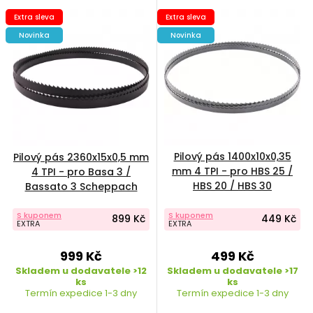
Extra sleva
Extra sleva
Novinka
Novinka
Pilový pás 1400x10x0,35
Pilový pás 2360x15x0,5 mm
mm 4 TPI - pro HBS 25 /
4 TPI - pro Basa 3 /
HBS 20 / HBS 30
Bassato 3 Scheppach
Scheppach 7901502605
7901501613
S kuponem
S kuponem
899 Kč
449 Kč
EXTRA
EXTRA
999 Kč
499 Kč
Skladem u dodavatele >12
Skladem u dodavatele >17
ks
ks
Termín expedice 1-3 dny
Termín expedice 1-3 dny