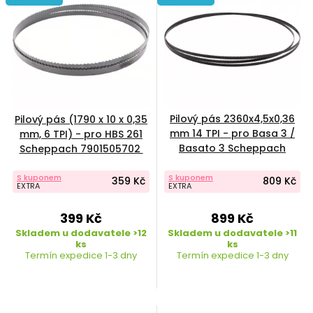
Pilový pás 2360x4,5x0,36
Pilový pás (1790 x 10 x 0,35
mm 14 TPI - pro Basa 3 /
mm, 6 TPI) - pro HBS 261
Basato 3 Scheppach
Scheppach 7901505702
7901501609
S kuponem
S kuponem
359 Kč
809 Kč
EXTRA
EXTRA
399 Kč
899 Kč
Skladem u dodavatele >12
Skladem u dodavatele >11
ks
ks
Termín expedice 1-3 dny
Termín expedice 1-3 dny