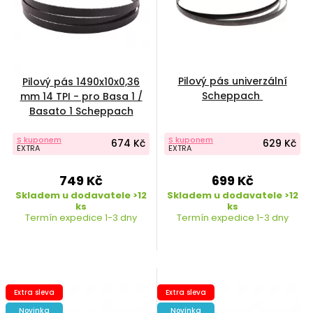
Pilový pás univerzální
Pilový pás 1490x10x0,36
Scheppach
mm 14 TPI - pro Basa 1 /
Basato 1 Scheppach
7901501604
S kuponem
S kuponem
674 Kč
629 Kč
EXTRA
EXTRA
749 Kč
699 Kč
Skladem u dodavatele >12
Skladem u dodavatele >12
ks
ks
Termín expedice 1-3 dny
Termín expedice 1-3 dny
Extra sleva
Extra sleva
Novinka
Novinka