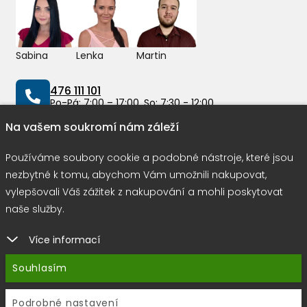
Sabina
Lenka
Martin
476 111 101
Po-Pá: 7:00 – 17:00, So: 7:30 - 12:00
Na vašem soukromí nám záleží
info@peddy.cz
Používáme soubory cookie a podobné nástroje, které jsou
nezbytné k tomu, abychom Vám umožnili nakupovat,
Možnosti dopravy
vylepšovali Váš zážitek z nakupování a mohli poskytovat
naše služby.
Více informací
Rychlá a bezpečná platba
Souhlasím
Podrobné nastavení