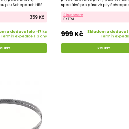
ou pilu Scheppach HBS
speciálně pro pásové pily Scheppa
a Bassato 3.
S kuponem
359 Kč
EXTRA
em u dodavatele >17 ks
Skladem u dodavate
999 Kč
Termín expedice 1-3 dny
Termín expedic
OUPIT
KOUPIT