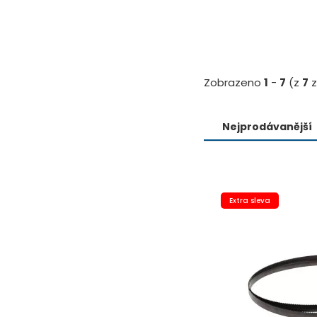
Zobrazeno
1
-
7
(z
7
z
Nejprodávanější
Extra sleva