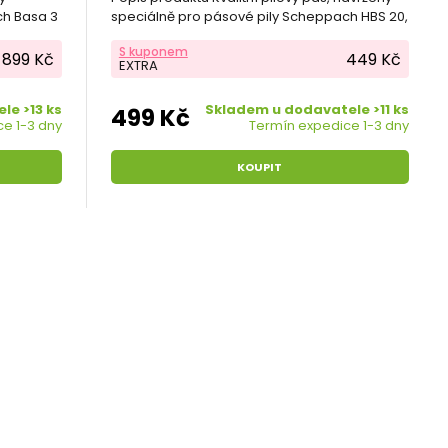
ch Basa 3
speciálně pro pásové pily Scheppach HBS 20,
HBS 25 a HBS 30.
S kuponem
899 Kč
449 Kč
EXTRA
le >13 ks
Skladem u dodavatele >11 ks
499 Kč
e 1-3 dny
Termín expedice 1-3 dny
KOUPIT