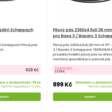
rzální Scheppach
Pilový pás 2360x4,5x0,36 mm 
pro Basa 3 / Basato 3 Sche
7901501609
ní Scheppach Pilový pás
Pilový pás 2360x4,5x0,36 mm 14 TPI 
ch
3 / Basato 3 Scheppach 7901501609 
produktu Kvalitní pilový pás na dřevo
navržený speciálně pro pásové pily
Scheppach Basa 3 a Basato 3.
S kuponem
629 Kč
EXTRA
em u dodavatele >18 ks
Skladem u dodavate
899 Kč
Termín expedice 1-3 dny
Termín expedic
OUPIT
KOUPIT