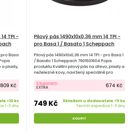
14 TPI -
Pilový pás 1490x10x0,36 mm 14 TPI -
ppach
pro Basa 1 / Basato 1 Scheppach
7901501604
- pro Basa
Pilový pás 1490x10x0,36 mm 14 TPI - pro Basa 1
Popis
/ Basato 1 Scheppach 7901501604 Popis
 a plasty,
produktu Kvalitní pilový pás na dřevo, plasty a
neželezné kovy, navržený speciálně pro
pásové pily Scheppach Basa 1 a Basato 1.
S kuponem
809 Kč
674 Kč
EXTRA
le >10 ks
Skladem u dodavatele >11 ks
749 Kč
e 1-3 dny
Termín expedice 1-3 dny
KOUPIT