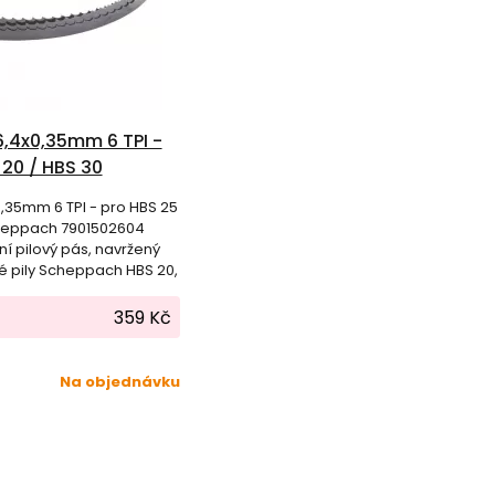
6,4x0,35mm 6 TPI -
 20 / HBS 30
502604
0,35mm 6 TPI - pro HBS 25
cheppach 7901502604
ní pilový pás, navržený
é pily Scheppach HBS 20,
359 Kč
Na objednávku