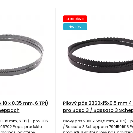
Extra sleva
Novinka
x 10 x 0,35 mm, 6 TPI)
Pilový pás 2360x15x0,5 mm 4 
cheppach
pro Basa 3 / Bassato 3 Sch
7901501613
x 0,35 mm, 6 TPI) - pro HBS
Pilový pás 2360x15x0,5 mm, 4 TPI) - 
05702 Popis produktu
/ Bassato 3 Scheppach 7901501613 P
ilový pás, navržený
produktu Kvalitní pilový pás, navržen