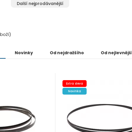
Další nejprodávanější
boží)
Novinky
Od nejdražšího
Od nejlevnějš
Extra sleva
Novinka