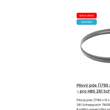
Extra sleva
Novinka
Pilový pás (1790 
- pro HBS 261 S
7901505702
Pilový pás (1790 x 10 
261 Scheppach 79015
Kvalitní univerzální p