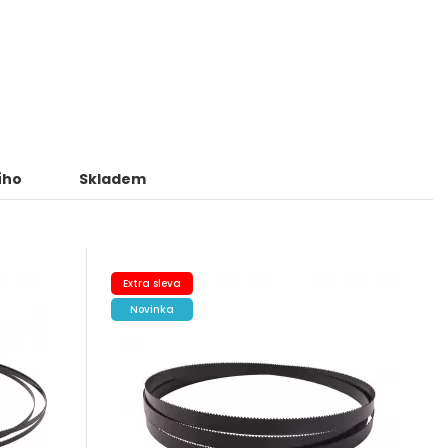
ího
Skladem
Extra sleva
Novinka