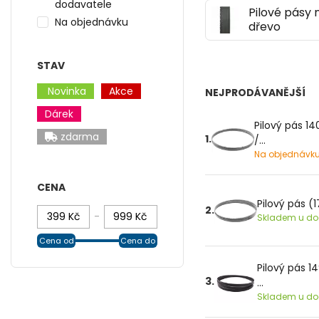
dodavatele
Pilové pásy 
Na objednávku
dřevo
STAV
Novinka
Akce
NEJPRODÁVANĚJŠÍ
Dárek
Pilový pás 1
zdarma
1.
/...
Na objednávk
CENA
Pilový pás (1
2.
-
Skladem u dod
Cena od
Cena do
Pilový pás 1
3.
...
Skladem u dod