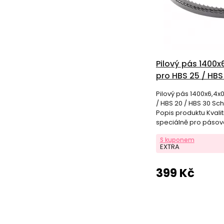
Pilový pás 1400x
pro HBS 25 / HBS
Scheppach 7901
Pilový pás 1400x6,4x
/ HBS 20 / HBS 30 S
Popis produktu Kvalit
speciálně pro pásov
HBS 25 a HBS 30.
S kuponem
EXTRA
399 Kč