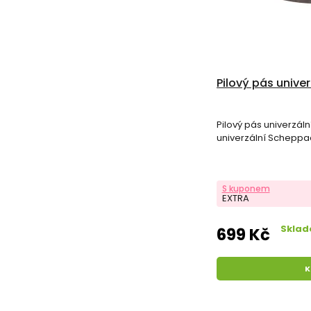
Pilový pás unive
Pilový pás univerzál
univerzální Scheppa
S kuponem
EXTRA
Sklad
699 Kč
K