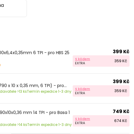
na
399 Kč
400x6,4x0,35mm 6 TPI - pro HBS 25
S kódem
359 Kč
EXTRA
u
399 Kč
790 x 10 x 0,35 mm, 6 TPI) - pro...
S kódem
359 Kč
avatele >13 ks
Termín expedice 1-3 dny
EXTRA
749 Kč
490x10x0,36 mm 14 TPI - pro Basa 1
S kódem
674 Kč
EXTRA
avatele >14 ks
Termín expedice 1-3 dny