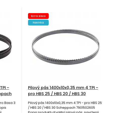
Extra sleva
Novinka
TPI -
Pilový pás 1400x10x0,35 mm 4 TPI -
eppach
pro HBS 25 / HBS 20 / HBS 30
Scheppach 7901502605
pro Basa 3
Pilový pás 1400x10x0,35 mm 4 TPI - pro HBS 25
opis
/ HBS 20 / HBS 30 Scheppach 7901502605
ý
Popis produktu Kvalitní pilový pás, navržený