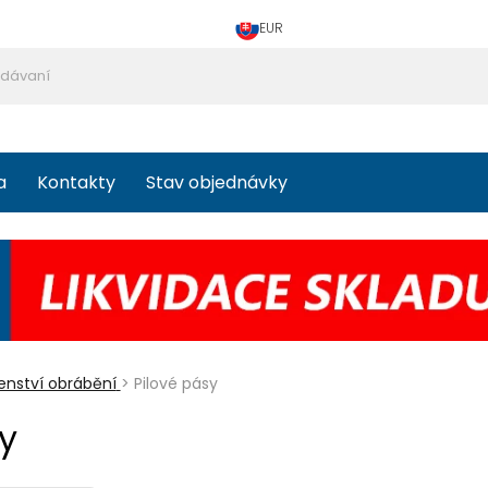
EUR
a
Kontakty
Stav objednávky
šenství obrábění
>
Pilové pásy
y