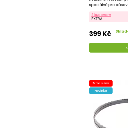
speciálně pro pásov
261.
S kuponem
EXTRA
Sklad
399 Kč
K
Extra sleva
Novinka