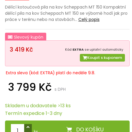
Dělící kotoučová pila na kov Scheppach MT 150 Kompaktní
dělící pila na kov Scheppach MT 150 se výborně hodí jak pro
práce v terénu nebo na stavbách…
Celý popis
Slevový kupón
3 419 Kč
Kód
EXTRA
se uplatní automaticky
Koupit s kuponem
Extra sleva (kód: EXTRA) platí do neděle 9.8.
3 799 Kč
s DPH
Skladem u dodavatele >13 ks
Termín expedice 1-3 dny
DO KOŠÍKU
ks