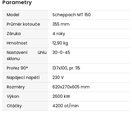
Parametry
Model
Scheppach MT 150
Průměr kotouče
355 mm
Záruka
4 roky
Hmotnost
12,90 kg
Nastavení úhlu
30-0-45
sklonu
Prořez 90°
137x100, pr. 115
Napájecí napětí
230 V
Rozměry
620x270x605 mm
Výkon
2600 kW
Otáčky
4200 ot/min