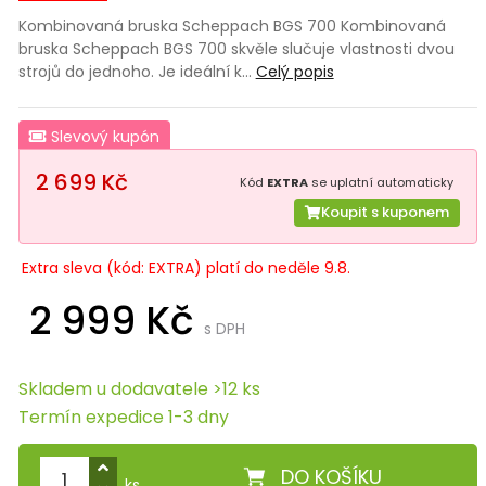
Kombinovaná bruska Scheppach BGS 700 Kombinovaná
bruska Scheppach BGS 700 skvěle slučuje vlastnosti dvou
strojů do jednoho. Je ideální k…
Celý popis
Slevový kupón
2 699 Kč
Kód
EXTRA
se uplatní automaticky
Koupit s kuponem
Extra sleva (kód: EXTRA) platí do neděle 9.8.
2 999 Kč
s DPH
Skladem u dodavatele >12 ks
Termín expedice 1-3 dny
DO KOŠÍKU
ks