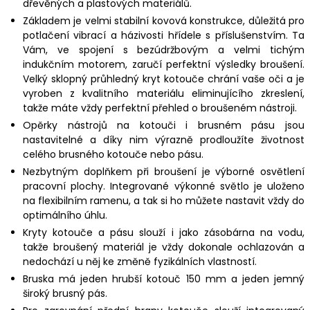
dřevěných a plastových materiálů.
Základem je velmi stabilní kovová konstrukce, důležitá pro
potlačení vibrací a házivosti hřídele s příslušenstvím. Ta
Vám, ve spojení s bezúdržbovým a velmi tichým
indukčním motorem, zaručí perfektní výsledky broušení.
Velký sklopný průhledný kryt kotouče chrání vaše oči a je
vyroben z kvalitního materiálu eliminujícího zkreslení,
takže máte vždy perfektní přehled o broušeném nástroji.
Opěrky nástrojů na kotouči i brusném pásu jsou
nastavitelné a díky nim výrazně prodloužíte životnost
celého brusného kotouče nebo pásu.
Nezbytným doplňkem při broušení je výborné osvětlení
pracovní plochy. Integrované výkonné světlo je uloženo
na flexibilním ramenu, a tak si ho můžete nastavit vždy do
optimálního úhlu.
Kryty kotouče a pásu slouží i jako zásobárna na vodu,
takže broušený materiál je vždy dokonale ochlazován a
nedochází u něj ke změně fyzikálních vlastností.
Bruska má jeden hrubší kotouč 150 mm a jeden jemný
široký brusný pás.