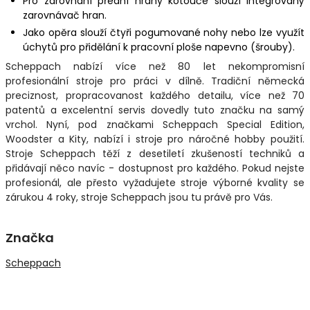
Pro zarovnání přední hrany kotouče slouží integrovaný
zarovnávač hran.
Jako opěra slouží čtyři pogumované nohy nebo lze využít
úchytů pro přidělání k pracovní ploše napevno (šrouby).
Scheppach nabízí více než 80 let nekompromisní
profesionální stroje pro práci v dílně. Tradiční německá
preciznost, propracovanost každého detailu, více než 70
patentů a excelentní servis dovedly tuto značku na samý
vrchol. Nyní, pod značkami Scheppach Special Edition,
Woodster a Kity, nabízí i stroje pro náročné hobby použití.
Stroje Scheppach těží z desetiletí zkušeností techniků a
přidávají něco navíc - dostupnost pro každého. Pokud nejste
profesionál, ale přesto vyžadujete stroje výborné kvality se
zárukou 4 roky, stroje Scheppach jsou tu právě pro Vás.
Značka
Scheppach