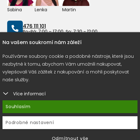
Sabina
Lenka
Martin
476 111 101
Po-Pá: 7:00 – 17:00, So: 7:30 - 12:00
Na vašem soukromí nám záleží
info@peddy.cz
Používáme soubory cookie a podobné nástroje, které jsou
nezbytné k tomu, abychom Vám umožnili nakupovat,
vylepšovali Váš zážitek z nakupování a mohli poskytovat
Možnosti dopravy
naše služby.
Více informací
Rychlá a bezpečná platba
Souhlasím
Podrobné nastavení
Copyright © 2026 |
E-shop JEDNIČKY
|
Marketing
DOKTOR
ESHOP
&
BANERY
Odmítnout vše