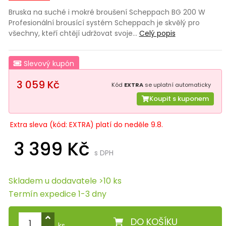
Bruska na suché i mokré broušení Scheppach BG 200 W
Profesionální brousící systém Scheppach je skvělý pro
všechny, kteří chtějí udržovat svoje…
Celý popis
Slevový kupón
3 059 Kč
Kód
EXTRA
se uplatní automaticky
Koupit s kuponem
Extra sleva (kód: EXTRA) platí do neděle 9.8.
3 399 Kč
s DPH
Skladem u dodavatele >10 ks
Termín expedice 1-3 dny
DO KOŠÍKU
ks