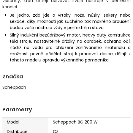
všechny, kteří chtějí udržovat svoje nástroje v perfektní
kondici.
Je jedno, zda jde o vrtáky, nože, nůžky, sekery nebo
sekáče, díky možnosti jak suchého tak mokrého broušení
budou vaše nástroje vždy v perfektním stavu
Silný indukční bezúdržbový motor, heavy duty konstrukce
těla stroje, nastavitelné držáky na obrobek, ochrana očí,
nádrž na vodu pro chlazení zahřívaného materiálu a
možnost pevně přidělat stroj k pracovní desce dělají z
tohoto modelu opravdu výkonného pomocníka
Značka
Scheppach
Parametry
Model
Scheppach BG 200 W
Distribuce
CZ