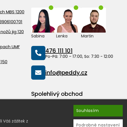
ach MBS 1200
3906100701
nožů jig 120
Sabina
Lenka
Martin
ppach UMF
476 111 101
Po-Pá: 7:00 – 17:00, So: 7:30 - 12:00
 150
info@peddy.cz
Spolehlivý obchod
Souhlasím
 Váš zážitek z
Podrobné nastavení