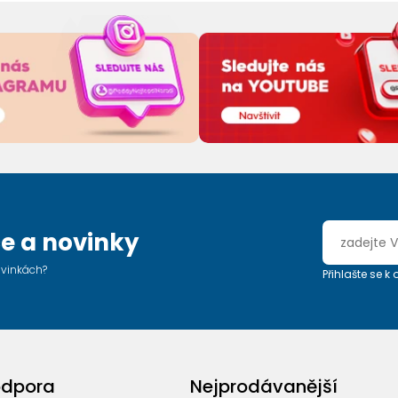
e a novinky
ovinkách?
Přihlašte se k
odpora
Nejprodávanější