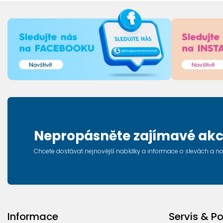
Nepropásněte zajímavé akc
Chcete dostávat nejnovější nabídky a informace o slevách a n
Informace
Servis & P