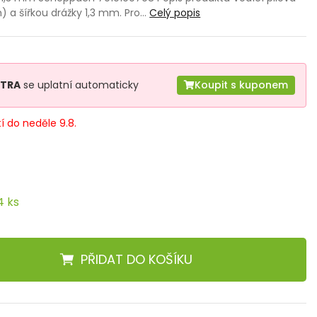
m) a šířkou drážky 1,3 mm. Pro…
Celý popis
XTRA
se uplatní automaticky
Koupit s kuponem
tí do neděle 9.8.
4 ks
PŘIDAT
DO KOŠÍKU