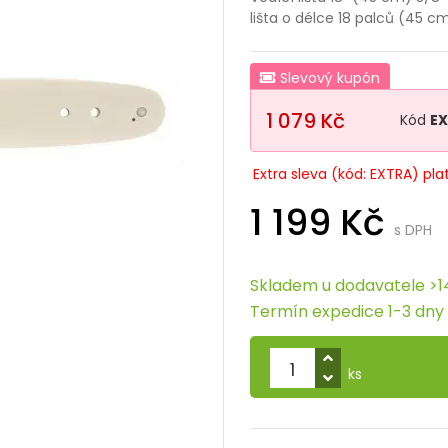
lišta o délce 18 palců (45 c
Slevový kupón
1 079 Kč
Kód
E
Extra sleva (kód: EXTRA) pla
1 199 Kč
s DPH
Skladem u dodavatele >1
Termín expedice 1-3 dny
ks