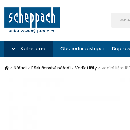
Kategorie
Obchodní zástupci
Doprav
>
Nářadí
>
Příslušenství nářadí
>
Vodící lišty
>
Vodící lišta 