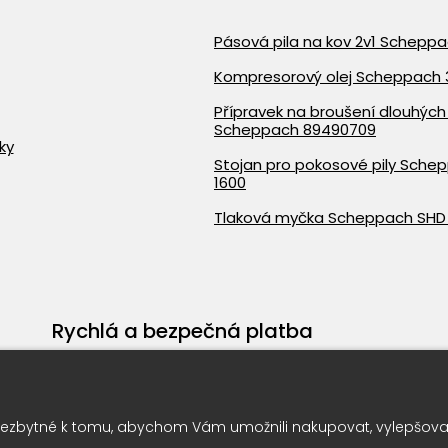
Pásová pila na kov 2v1 Schepp
Kompresorový olej Scheppach 
Přípravek na broušení dlouhých 
Scheppach 89490709
ky
Stojan pro pokosové pily Sche
1600
Tlaková myčka Scheppach SHD
Rychlá a bezpečná platba
ezbytné k tomu, abychom Vám umožnili nakupovat, vylepšovali