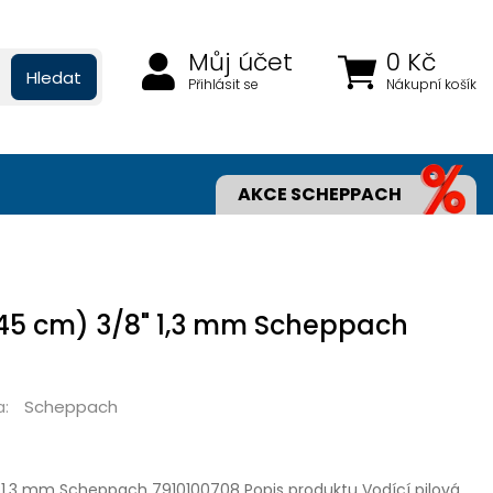
Můj účet
0 Kč
Hledat
Přihlásit se
Nákupní košík
AKCE SCHEPPACH
" (45 cm) 3/8" 1,3 mm Scheppach
Scheppach
a:
8" 1,3 mm Scheppach 7910100708 Popis produktu Vodící pilová