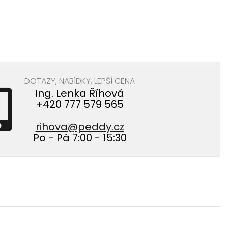
DOTAZY, NABÍDKY, LEPŠÍ CENA
Ing. Lenka Říhová
+420 777 579 565
rihova@peddy.cz
Po - Pá 7:00 - 15:30