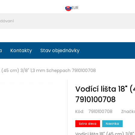
EUR
a
Kontakty
Stav objednávky
18" (45 cm) 3/8" 1,3 mm Scheppach 7910100708
Vodící lišta 18
7910100708
Kód:
7910100708
Značk
Extra sleva
Novinka
Vodící lišta 18" (45 cm) 3/