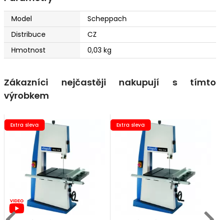
Model
Scheppach
Distribuce
CZ
Hmotnost
0,03 kg
Zákazníci nejčastěji nakupují s tímto
výrobkem
Extra sleva
Extra sleva