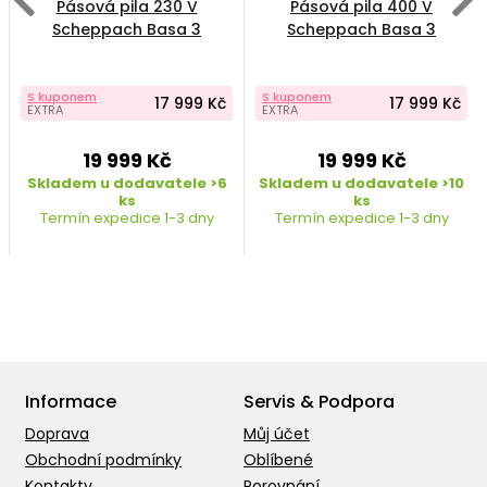
Pásová pila 230 V
Pásová pila 400 V
Scheppach Basa 3
Scheppach Basa 3
S kuponem
S kuponem
17 999 Kč
17 999 Kč
EXTRA
EXTRA
19 999 Kč
19 999 Kč
Skladem u dodavatele >6
Skladem u dodavatele >10
ks
ks
Termín expedice 1-3 dny
Termín expedice 1-3 dny
Informace
Servis & Podpora
Doprava
Můj účet
Obchodní podmínky
Oblíbené
Kontakty
Porovnání