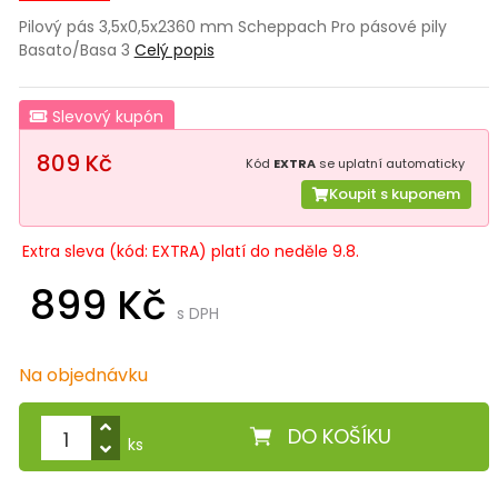
Pilový pás 3,5x0,5x2360 mm Scheppach Pro pásové pily
Basato/Basa 3
Celý popis
Slevový kupón
809 Kč
Kód
EXTRA
se uplatní automaticky
Koupit s kuponem
Extra sleva (kód: EXTRA) platí do neděle 9.8.
899 Kč
s DPH
Na objednávku
DO KOŠÍKU
ks