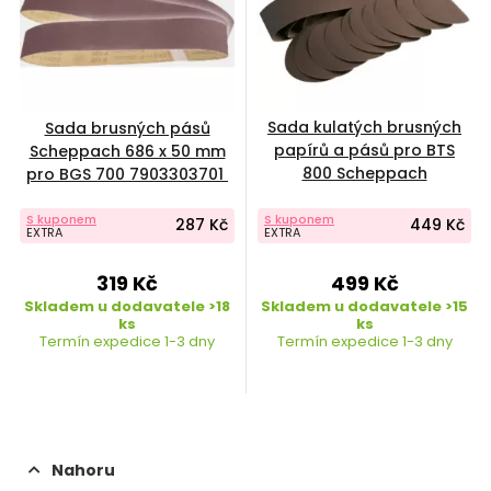
Sada kulatých brusných
Sada brusných pásů
papírů a pásů pro BTS
Scheppach 686 x 50 mm
800 Scheppach
pro BGS 700 7903303701
7903302601
S kuponem
S kuponem
287 Kč
449 Kč
EXTRA
EXTRA
319 Kč
499 Kč
Skladem u dodavatele >18
Skladem u dodavatele >15
ks
ks
Termín expedice 1-3 dny
Termín expedice 1-3 dny
Nahoru