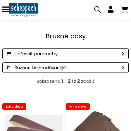
Brusné pásy
Upřesnit parametry
Řazení:
Zobrazeno
1
-
2
(z
2
zboží)
Extra sleva
Extra sleva