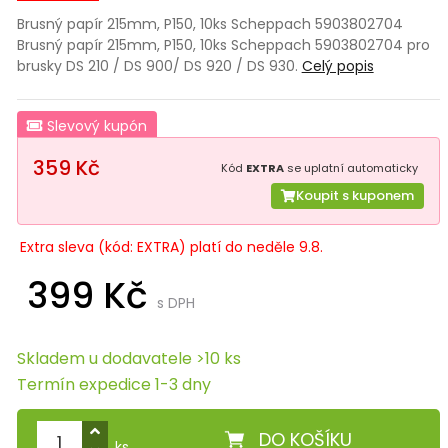
Brusný papír 215mm, P150, 10ks Scheppach 5903802704
Brusný papír 215mm, P150, 10ks Scheppach 5903802704 pro
brusky DS 210 / DS 900/ DS 920 / DS 930.
Celý popis
Slevový kupón
359 Kč
Kód
EXTRA
se uplatní automaticky
Koupit s kuponem
Extra sleva (kód: EXTRA) platí do neděle 9.8.
399 Kč
s DPH
Skladem u dodavatele >10 ks
Termín expedice 1-3 dny
DO KOŠÍKU
ks