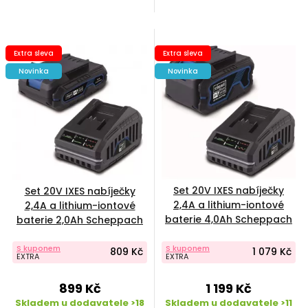
Extra sleva
Extra sleva
Novinka
Novinka
Set 20V IXES nabíječky
Set 20V IXES nabíječky
2,4A a lithium-iontové
2,4A a lithium-iontové
baterie 4,0Ah Scheppach
baterie 2,0Ah Scheppach
SBSK4.0
SBSK2.0
S kuponem
S kuponem
809 Kč
1 079 Kč
EXTRA
EXTRA
899 Kč
1 199 Kč
Skladem u dodavatele >18
Skladem u dodavatele >11