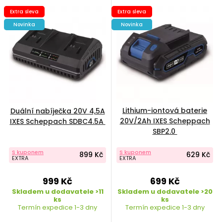
Extra sleva
Extra sleva
Novinka
Novinka
Lithium-iontová baterie
Duální nabíječka 20V 4,5A
20V/2Ah IXES Scheppach
IXES Scheppach SDBC4.5A
SBP2.0
S kuponem
S kuponem
899 Kč
629 Kč
EXTRA
EXTRA
999 Kč
699 Kč
Skladem u dodavatele >11
Skladem u dodavatele >20
ks
ks
Termín expedice 1-3 dny
Termín expedice 1-3 dny