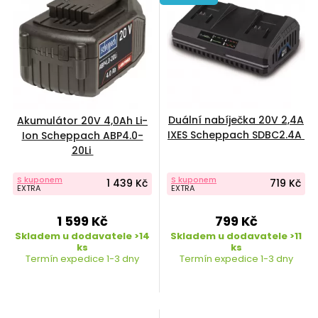
Duální nabíječka 20V 2,4A
Akumulátor 20V 4,0Ah Li-
IXES Scheppach SDBC2.4A
Ion Scheppach ABP4.0-
20Li
S kuponem
S kuponem
1 439 Kč
719 Kč
EXTRA
EXTRA
1 599 Kč
799 Kč
Skladem u dodavatele >14
Skladem u dodavatele >11
ks
ks
Termín expedice 1-3 dny
Termín expedice 1-3 dny