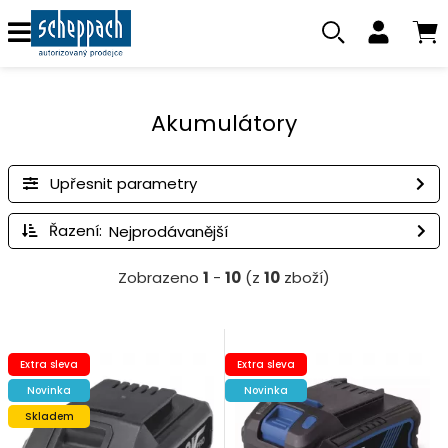
Akumulátory
Upřesnit parametry
Řazení:
Zobrazeno
1
-
10
(z
10
zboží)
Extra sleva
Extra sleva
Novinka
Novinka
Skladem