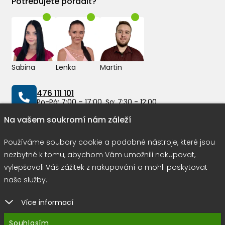
Potřebujete poradit?
Sabina
Lenka
Martin
476 111 101
Po-Pá: 7:00 – 17:00, So: 7:30 - 12:00
Na vašem soukromí nám záleží
info@peddy.cz
Používáme soubory cookie a podobné nástroje, které jsou
nezbytné k tomu, abychom Vám umožnili nakupovat,
Možnosti dopravy
vylepšovali Váš zážitek z nakupování a mohli poskytovat
naše služby.
Více informací
Rychlá a bezpečná platba
Souhlasím