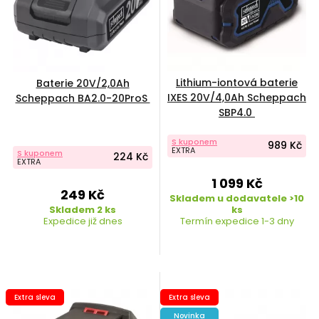
Lithium-iontová baterie
Baterie 20V/2,0Ah
IXES 20V/4,0Ah Scheppach
Scheppach BA2.0-20ProS
SBP4.0
S kuponem
989 Kč
EXTRA
S kuponem
224 Kč
EXTRA
1 099 Kč
249 Kč
Skladem u dodavatele >10
Skladem 2 ks
ks
Expedice již dnes
Termín expedice 1-3 dny
Extra sleva
Extra sleva
Novinka