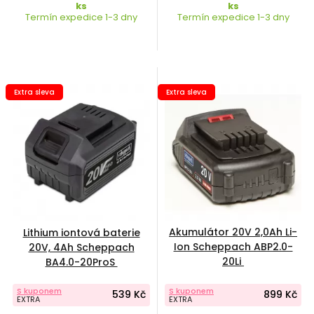
ks
ks
Termín expedice 1-3 dny
Termín expedice 1-3 dny
Extra sleva
Extra sleva
Akumulátor 20V 2,0Ah Li-
Lithium iontová baterie
Ion Scheppach ABP2.0-
20V, 4Ah Scheppach
20Li
BA4.0-20ProS
S kuponem
S kuponem
539 Kč
899 Kč
EXTRA
EXTRA