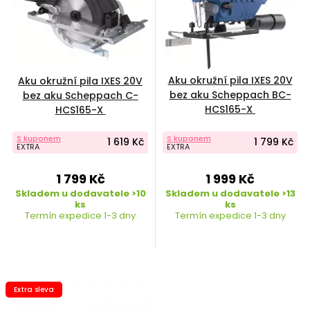
Aku okružní pila IXES 20V
Aku okružní pila IXES 20V
bez aku Scheppach BC-
bez aku Scheppach C-
HCS165-X
HCS165-X
S kuponem
S kuponem
1 619 Kč
1 799 Kč
EXTRA
EXTRA
1 799 Kč
1 999 Kč
Skladem u dodavatele >10
Skladem u dodavatele >13
ks
ks
Termín expedice 1-3 dny
Termín expedice 1-3 dny
Extra sleva