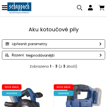
Aku kotoučové pily
Upřesnit parametry
Řazení:
Zobrazeno
1
-
3
(z
3
zboží)
Extra sleva
Extra sleva
Novinka
Novinka