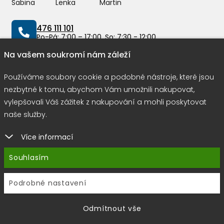
Sabina
Lenka
Martin
476 111 101
Po-Pá: 7:00 – 17:00, So: 7:30 - 12:00
Na vašem soukromí nám záleží
info@peddy.cz
Používáme soubory cookie a podobné nástroje, které jsou
nezbytné k tomu, abychom Vám umožnili nakupovat,
Možnosti dopravy
vylepšovali Váš zážitek z nakupování a mohli poskytovat
naše služby.
Více informací
Rychlá a bezpečná platba
Souhlasím
Podrobné nastavení
Copyright © 2026 |
E-shop JEDNIČKY
|
Marketing
DOKTOR
ESHOP
&
BANERY
Odmítnout vše
Používáme soubory cookie