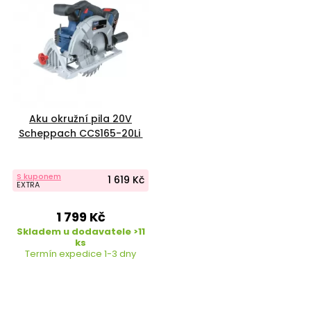
Aku okružní pila 20V
Scheppach CCS165-20Li
S kuponem
1 619 Kč
EXTRA
1 799 Kč
Skladem u dodavatele >11
ks
Termín expedice 1-3 dny