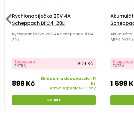
Rychlonabíječka 20V 4A
Akumuláto
Scheppach BFC4-20Li
Scheppac
Rychlonabíječka 20V 4A Scheppach BFC4-
Akumulátor 
20Li
ABP4.0-20Li
S kuponem
S kuponem
809 Kč
EXTRA
EXTRA
Skladem u dodavatele >11
899 Kč
1 599 
ks
Termín expedice 1-3 dny
KOUPIT