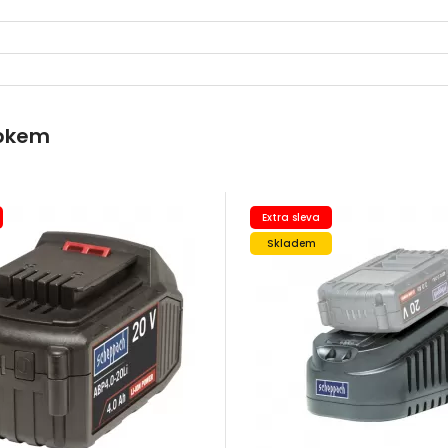
obkem
Extra sleva
Skladem