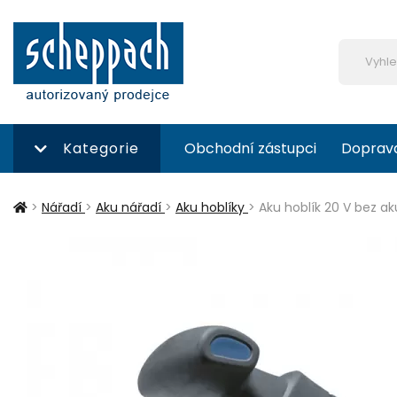
Kategorie
Obchodní zástupci
Doprav
>
Nářadí
>
Aku nářadí
>
Aku hoblíky
>
Aku hoblík 20 V bez 