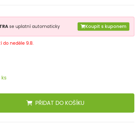
TRA
se uplatní automaticky
Koupit s kuponem
tí do neděle 9.8.
 ks
PŘIDAT
DO KOŠÍKU