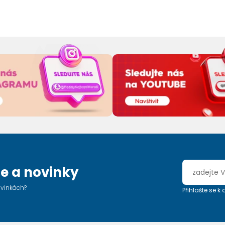
e a novinky
ovinkách?
Přihlašte se k