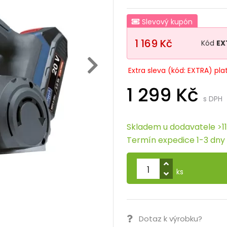
Slevový kupón
1 169 Kč
Kód
EX
Extra sleva (kód: EXTRA) pla
1 299 Kč
s DPH
Skladem u dodavatele >11
Termín expedice 1-3 dny
ks
Dotaz k výrobku?