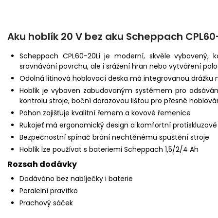
Aku hoblík 20 V bez aku Scheppach CPL60
Scheppach CPL60-20Li je moderní, skvěle vybavený, 
srovnávání povrchu, ale i srážení hran nebo vytváření pol
Odolná litinová hoblovací deska má integrovanou drážku n
Hoblík je vybaven zabudovaným systémem pro odsávání
kontrolu stroje, boční dorazovou lištou pro přesné hobl
Pohon zajišťuje kvalitní řemem a kovové řemenice
Rukojeť má ergonomický design a komfortní protiskluzové
Bezpečnostní spínač brání nechtěnému spuštění stroje
Hoblík lze používat s bateriemi Scheppach 1,5/2/4 Ah
Rozsah dodávky
Dodáváno bez nabíječky i baterie
Paralelní pravítko
Prachový sáček