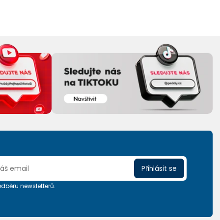
Přihlásit se
 odběru newsletterů.