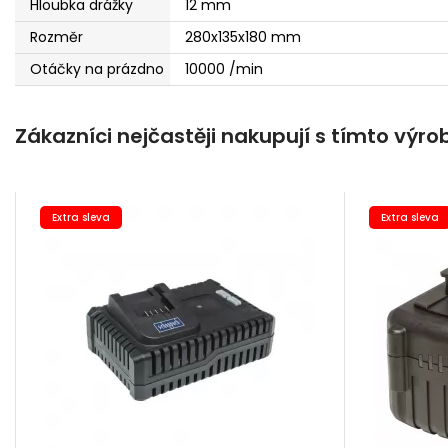
Hloubka drážky
12 mm
Rozměr
280x135x180 mm
Otáčky na prázdno
10000 /min
Zákazníci nejčastěji nakupují s tímto výr
Extra sleva
Extra sleva