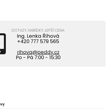
DOTAZY, NABÍDKY, LEPŠÍ CENA
Ing. Lenka Říhová
+420 777 579 565
rihova@peddy.cz
Po - Pá 7:00 - 15:30
avy