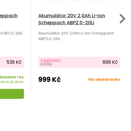
heppach
Akumulátor 20V 2,0Ah Li-Ion
Scheppach ABP2.0-20Li
h BFC2-20Li
Akumulátor 20V 2,0Ah Li-Ion Scheppach
ABP2.0-20Li
S kuponem
539 Kč
899 Kč
EXTRA
kladem 1 ks
999 Kč
Na objednávku
dice již dnes