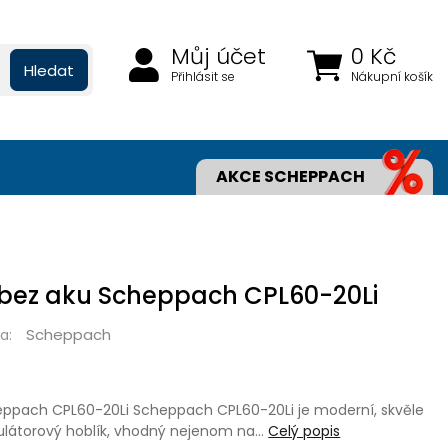
Můj účet
0 Kč
Hledat
Přihlásit se
Nákupní košík
AKCE SCHEPPACH
 bez aku Scheppach CPL60-20Li
Scheppach
a:
heppach CPL60-20Li Scheppach CPL60-20Li je moderní, skvěle
látorový hoblík, vhodný nejenom na…
Celý popis