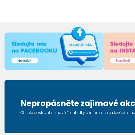
Nepropásněte zajímavé akc
Chcete dostávat nejnovější nabídky a informace o slevách a n