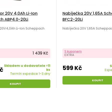
r 20V 4,0Ah Li-Ion
Nabíječka 20V 1,65A Sc
h ABP4.0-20Li
BFC2-20Li
20V4,0Ah Li-Ion Scheppach
Nabíječka 20V 1,65A Scheppac
S kuponem
1 439 Kč
EXTRA
Skladem u dodavatele >11
S
599 Kč
Kč
ks
Expe
Termín expedice 1-3 dny
KOUPIT
KOUPIT