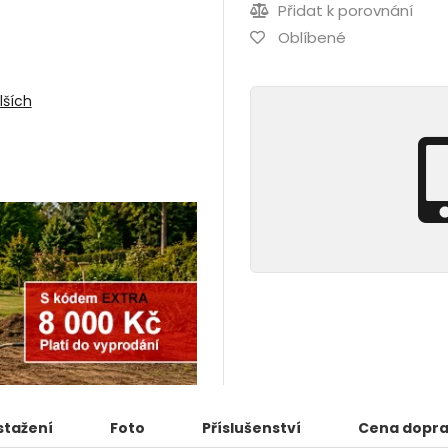
Přidat k porovnání
Oblíbené
lších
stažení
Foto
Příslušenství
Cena dopr