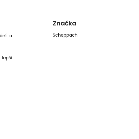
Značka
Scheppach
ání a
lepší