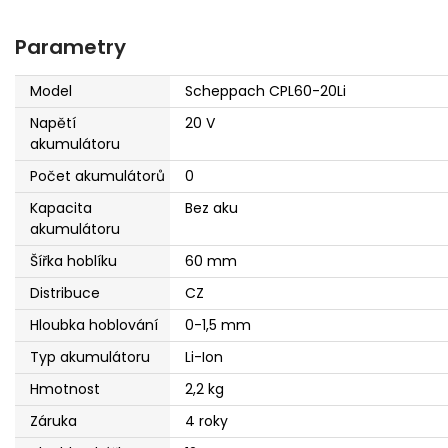
Parametry
Model
Scheppach CPL60-20Li
Napětí
20 V
akumulátoru
Počet akumulátorů
0
Kapacita
Bez aku
akumulátoru
Šířka hoblíku
60 mm
Distribuce
CZ
Hloubka hoblování
0-1,5 mm
Typ akumulátoru
Li-Ion
Hmotnost
2,2 kg
Záruka
4 roky