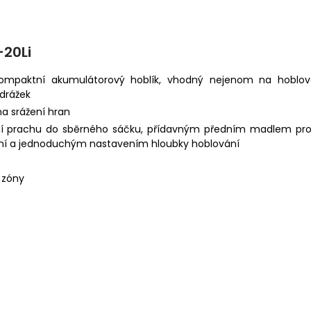
-20Li
kompaktní akumulátorový hoblík, vhodný nejenom na hoblov
odrážek
a srážení hran
 prachu do sběrného sáčku, přídavným předním madlem pro 
ování a jednoduchým nastavením hloubky hoblování
 zóny