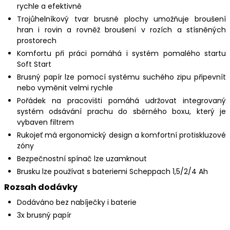
rychle a efektivně
Trojůhelníkový tvar brusné plochy umožňuje broušení
hran i rovin a rovněž broušení v rozích a stísněných
prostorech
Komfortu při práci pomáhá i systém pomalého startu
Soft Start
Brusný papír lze pomocí systému suchého zipu připevnít
nebo vyměnit velmi rychle
Pořádek na pracovišti pomáhá udržovat integrovaný
systém odsávání prachu do sběrného boxu, který je
vybaven filtrem
Rukojeť má ergonomický design a komfortní protiskluzové
zóny
Bezpečnostní spínač lze uzamknout
Brusku lze používat s bateriemi Scheppach 1,5/2/4 Ah
Rozsah dodávky
Dodáváno bez nabíječky i baterie
3x brusný papír