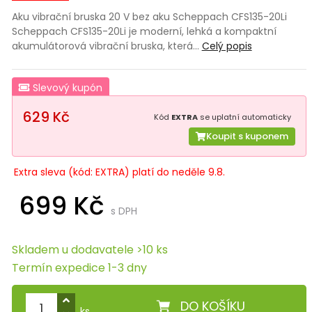
Aku vibrační bruska 20 V bez aku Scheppach CFS135-20Li
Scheppach CFS135-20Li je moderní, lehká a kompaktní
akumulátorová vibrační bruska, která…
Celý popis
Slevový kupón
629 Kč
Kód
EXTRA
se uplatní automaticky
Koupit s kuponem
Extra sleva (kód: EXTRA) platí do neděle 9.8.
699 Kč
s DPH
Skladem u dodavatele >10 ks
Termín expedice 1-3 dny
DO KOŠÍKU
ks