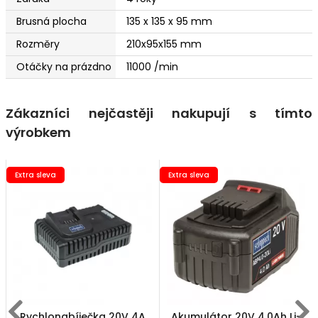
Brusná plocha
135 x 135 x 95 mm
Rozměry
210x95x155 mm
Otáčky na prázdno
11000 /min
Zákazníci nejčastěji nakupují s tímto
výrobkem
Extra sleva
Extra sleva
Rychlonabíječka 20V 4A
Akumulátor 20V 4,0Ah Li-