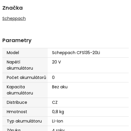
Značka
Scheppach
Parametry
Model
Scheppach CFS135-20Li
Napětí
20 V
akumulátoru
Počet akumulátorů
0
Kapacita
Bez aku
akumulátoru
Distribuce
CZ
Hmotnost
0,8 kg
Typ akumulátoru
Li-Ion
Záruka
4 roky