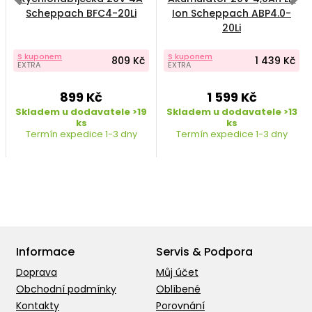
Scheppach BFC4-20Li
Ion Scheppach ABP4.0-
20Li
S kuponem
S kuponem
809 Kč
1 439 Kč
EXTRA
EXTRA
899 Kč
1 599 Kč
Skladem u dodavatele >19
Skladem u dodavatele >13
ks
ks
Termín expedice 1-3 dny
Termín expedice 1-3 dny
Informace
Servis & Podpora
Doprava
Můj účet
Obchodní podmínky
Oblíbené
Kontakty
Porovnání