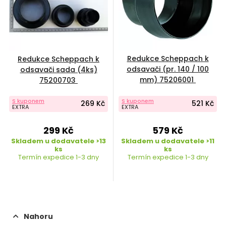
Redukce Scheppach k
Redukce Scheppach k
odsavači (pr. 140 / 100
odsavači sada (4ks)
mm) 75206001
75200703
S kuponem
S kuponem
269 Kč
521 Kč
EXTRA
EXTRA
299 Kč
579 Kč
Skladem u dodavatele >13
Skladem u dodavatele >11
ks
ks
Termín expedice 1-3 dny
Termín expedice 1-3 dny
Nahoru