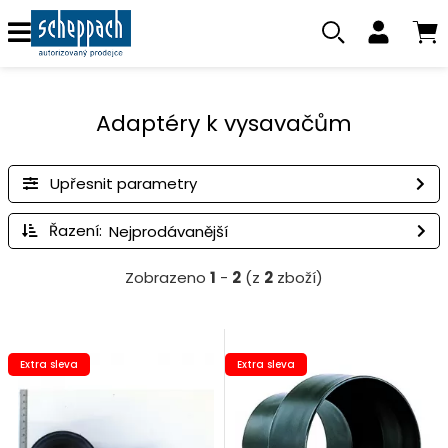
Adaptéry k vysavačům
Upřesnit parametry
Řazení:
Zobrazeno
1
-
2
(z
2
zboží)
Extra sleva
Extra sleva