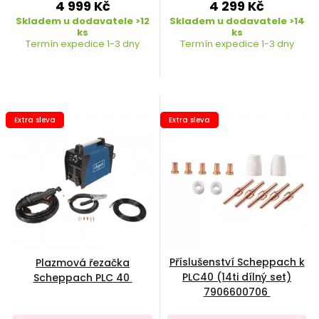
4 999 Kč
4 299 Kč
Skladem u dodavatele >12
Skladem u dodavatele >14
ks
ks
Termín expedice 1-3 dny
Termín expedice 1-3 dny
Extra sleva
Extra sleva
Příslušenství Scheppach k
Plazmová řezačka
PLC40 (14ti dílný set)
Scheppach PLC 40
7906600706