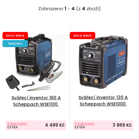
Zobrazeno
1
-
4
(z
4
zboží)
Extra sleva
Extra sleva
Novinka
Svářecí inventor 130 A
Svářecí inventor 160 A
Scheppach WSE1000
Scheppach WSE1100
S kuponem
S kuponem
4 499 Kč
3 869 Kč
EXTRA
EXTRA