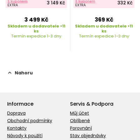
S kuponem
S kuponem
3 149 Kč
332 Kč
EXTRA
EXTRA
3 499 Kč
369 Kč
Skladem u dodavatele >11
Skladem u dodavatele >11
ks
ks
Termín expedice 1-3 dny
Termín expedice 1-3 dny
Nahoru
Informace
Servis & Podpora
Doprava
Můj účet
Obchodní podmínky
Oblíbené
Kontakty
Porovnání
Návody k použití
Stav objednávky