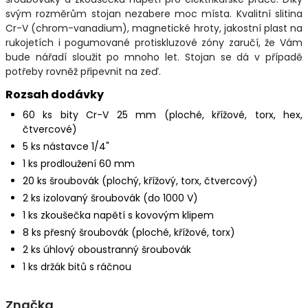
svým rozměrům stojan nezabere moc místa. Kvalitní slitina
Cr-V (chrom-vanadium), magnetické hroty, jakostní plast na
rukojetích i pogumované protiskluzové zóny zaručí, že Vám
bude nářadí sloužit po mnoho let. Stojan se dá v případě
potřeby rovněž připevnit na zeď.
Rozsah dodávky
60 ks bity Cr-V 25 mm (ploché, křížové, torx, hex,
čtvercové)
5 ks nástavce 1/4"
1 ks prodloužení 60 mm
20 ks šroubovák (plochý, křížový, torx, čtvercový)
2 ks izolovaný šroubovák (do 1000 V)
1 ks zkoušečka napětí s kovovým klipem
8 ks přesný šroubovák (ploché, křížové, torx)
2 ks úhlový oboustranný šroubovák
1 ks držák bitů s ráčnou
Značka