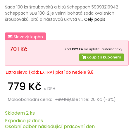
Sada 100 ks šroubováků a bitů Scheppach 59093219942
Scheppach SDB 100-2 je velmi bohatá sada kvalitních
šroubováků, bitů a nástavců ukrytá v…
Celý popis
Slevový kupón
701 Kč
Kód
EXTRA
se uplatní automaticky
Koupit s kuponem
Extra sleva (kód: EXTRA) platí do neděle 9.8.
779 Kč
s DPH
Maloobchodní cena:
799 Kč,
Ušetříte:
20 Kč (-3%)
Skladem 2 ks
Expedice již dnes
Osobní odběr následující pracovní den