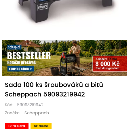
Sada 100 ks šroubováků a bitů
Scheppach 59093219942
Kód:
59093219942
Scheppach
Značka:
Extra sleva
Skladem