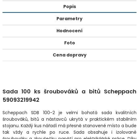
Popis
Parametry
Hodnocení
Foto
Cena dopravy
Sada 100 ks šroubováků a bitů Scheppach
59093219942
Scheppach SDB 100-2 je velmi bohatá sada kvalitních
šroubováků, bitů a nástavců ukrytá v praktickém stabilním
stojanu. Každý kus nářadí má přesně stanovené místo a bude
tak vždy a rychle po ruce. Sada obsahuje i izolované
šroubováky a zkoušečku napětí pro elektrikářské práce. Díky