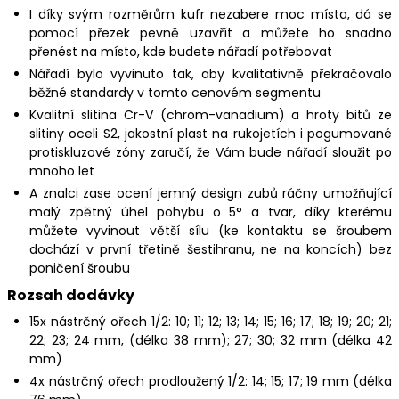
I díky svým rozměrům kufr nezabere moc místa, dá se
pomocí přezek pevně uzavřít a můžete ho snadno
přenést na místo, kde budete nářadí potřebovat
Nářadí bylo vyvinuto tak, aby kvalitativně překračovalo
běžné standardy v tomto cenovém segmentu
Kvalitní slitina Cr-V (chrom-vanadium) a hroty bitů ze
slitiny oceli S2, jakostní plast na rukojetích i pogumované
protiskluzové zóny zaručí, že Vám bude nářadí sloužit po
mnoho let
A znalci zase ocení jemný design zubů ráčny umožňující
malý zpětný úhel pohybu o 5° a tvar, díky kterému
můžete vyvinout větší sílu (ke kontaktu se šroubem
dochází v první třetině šestihranu, ne na koncích) bez
poničení šroubu
Rozsah dodávky
15x nástrčný ořech 1/2: 10; 11; 12; 13; 14; 15; 16; 17; 18; 19; 20; 21;
22; 23; 24 mm, (délka 38 mm); 27; 30; 32 mm (délka 42
mm)
4x nástrčný ořech prodloužený 1/2: 14; 15; 17; 19 mm (délka