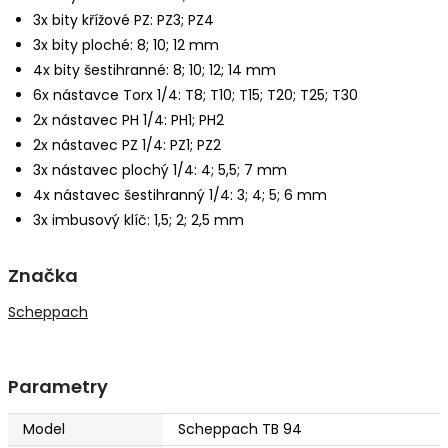
3x bity křížové PZ: PZ3; PZ4
3x bity ploché: 8; 10; 12 mm
4x bity šestihranné: 8; 10; 12; 14 mm
6x nástavce Torx 1/4: T8; T10; T15; T20; T25; T30
2x nástavec PH 1/4: PH1; PH2
2x nástavec PZ 1/4: PZ1; PZ2
3x nástavec plochý 1/4: 4; 5,5; 7 mm
4x nástavec šestihranný 1/4: 3; 4; 5; 6 mm
3x imbusový klíč: 1,5; 2; 2,5 mm
Značka
Scheppach
Parametry
Model
Scheppach TB 94