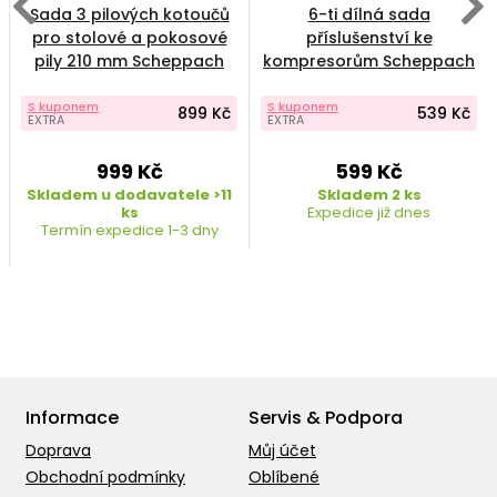
Sada 3 pilových kotoučů
6-ti dílná sada
pro stolové a pokosové
příslušenství ke
pily 210 mm Scheppach
kompresorům Scheppach
7906100727
S kuponem
S kuponem
899 Kč
539 Kč
EXTRA
EXTRA
999 Kč
599 Kč
Skladem u dodavatele >11
Skladem 2 ks
ks
Expedice již dnes
Termín expedice 1-3 dny
Informace
Servis & Podpora
Doprava
Můj účet
Obchodní podmínky
Oblíbené