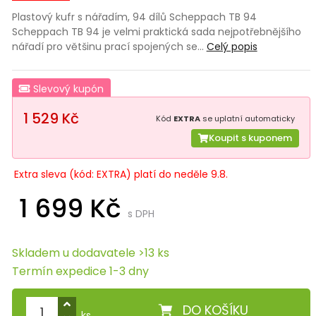
Plastový kufr s nářadím, 94 dílů Scheppach TB 94
Scheppach TB 94 je velmi praktická sada nejpotřebnějšího
nářadí pro většinu prací spojených se…
Celý popis
Slevový kupón
1 529 Kč
Kód
EXTRA
se uplatní automaticky
Koupit s kuponem
Extra sleva (kód: EXTRA) platí do neděle 9.8.
1 699 Kč
s DPH
Skladem u dodavatele >13 ks
Termín expedice 1-3 dny
DO KOŠÍKU
ks