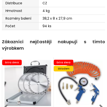
Distribuce
CZ
Hmotnost
4 kg
Rozměry balení
38,2 x 8 x 27,9 cm
Počet
94 ks
Zákazníci nejčastěji nakupují s tímto
výrobkem
Extra sleva
Extra sleva
Skladem