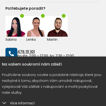
Potřebujete poradit?
Sabina
Lenka
Martin
476 111 101
Po-Pá: 7:00 – 17:00, So: 7:30 - 12:00
Na vašem soukromí nám záleží
info@peddy.cz
Používáme soubory cookie a podobné nástroje, které jsou
nezbytné k tomu, abychom Vám umožnili nakupovat,
Možnosti dopravy
vylepšovali Váš zážitek z nakupování a mohli poskytovat
naše služby.
Více informací
Rychlá a bezpečná platba