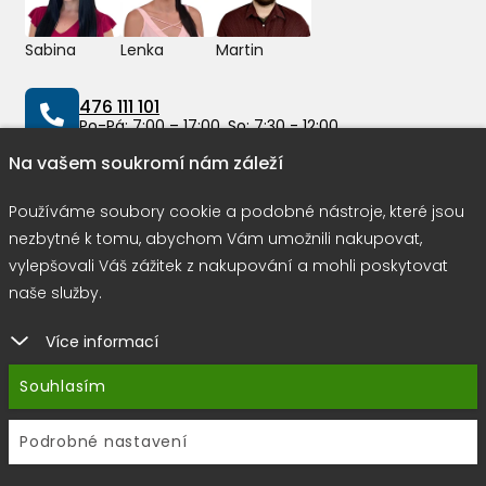
Sabina
Lenka
Martin
476 111 101
Po-Pá: 7:00 – 17:00, So: 7:30 - 12:00
Na vašem soukromí nám záleží
info@peddy.cz
Používáme soubory cookie a podobné nástroje, které jsou
nezbytné k tomu, abychom Vám umožnili nakupovat,
vylepšovali Váš zážitek z nakupování a mohli poskytovat
Možnosti dopravy
naše služby.
Více informací
Rychlá a bezpečná platba
Souhlasím
Podrobné nastavení
Copyright © 2026 |
E-shop JEDNIČKY
|
Marketing
DOKTOR