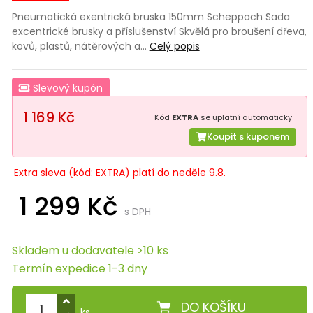
Pneumatická exentrická bruska 150mm Scheppach Sada
excentrické brusky a příslušenství Skvělá pro broušení dřeva,
kovů, plastů, nátěrových a…
Celý popis
Slevový kupón
1 169 Kč
Kód
EXTRA
se uplatní automaticky
Koupit s kuponem
Extra sleva (kód: EXTRA) platí do neděle 9.8.
1 299 Kč
s DPH
Skladem u dodavatele >10 ks
Termín expedice 1-3 dny
DO KOŠÍKU
ks