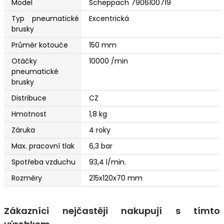
Model
Scheppach 7906100719
Typ pneumatické
Excentrická
brusky
Průměr kotouče
150 mm
Otáčky
10000 /min
pneumatické
brusky
Distribuce
CZ
Hmotnost
1,8 kg
Záruka
4 roky
Max. pracovní tlak
6,3 bar
Spotřeba vzduchu
93,4 l/min.
Rozměry
215x120x70 mm
Zákazníci nejčastěji nakupují s tímto