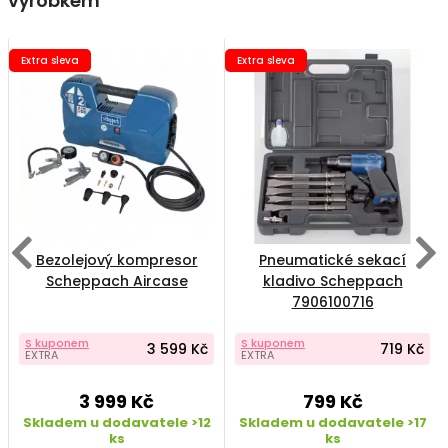
výrobkem
Extra sleva
Extra sleva
Bezolejový kompresor
Pneumatické sekací
Scheppach Aircase
kladivo Scheppach
7906100716
S kuponem
S kuponem
3 599 Kč
719 Kč
EXTRA
EXTRA
3 999 Kč
799 Kč
Skladem u dodavatele >12
Skladem u dodavatele >17
ks
ks